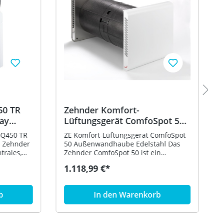
50 TR
Zehnder Komfort-
lay
Lüftungsgerät ComfoSpot 50
Außenwandhaube Edelstahl
 Q450 TR
ZE Komfort-Lüftungsgerät ComfoSpot
527007220
50 Außenwandhaube Edelstahl Das
trales,
Zehnder ComfoSpot 50 ist ein
t
dezentrales, kompaktes Lüftungsgerät
1.118,99 €*
mit Wärmerückgewinnung und
 Dieses
Enthalpietauscher. Für die Montage
ist ein Wandeinbaurohr erforderlich.
b
In den Warenkorb
n sowie
Das Lüftungsgerät eignet sich
 Das aus
hervorragend für den Einsatz bei
Renovierung von Ein- und