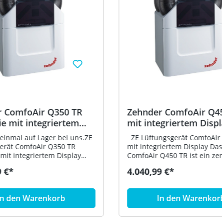
r ComfoAir Q350 TR
Zehnder ComfoAir Q4
ie mit integriertem
mit integriertem Disp
 471502010
471502011
einmal auf Lager bei uns.ZE
ZE Lüftungsgerät ComfoAir
erät ComfoAir Q350 TR
mit integriertem Display Das Zehnder
 mit integriertem Display
ComfoAir Q450 TR ist ein zen
der ComfoAir Q350 TR
kompaktes Lüftungsgerät mi
9 €*
4.040,99 €*
ist ein zentrales, kompaktes
Wärmerückgewinnung und
erät mit
integriertem Sommerbypass.
kgewinnung und
Lüftungsgerät eignet sich
In den Warenkorb
In den Warenkor
tem Sommerbypass. Dieses
hervorragend für Neubaute
erät eignet sich
für Sanierungsmaßnahmen.
end für Neubauten sowie
verzinktem sowie lackiertem