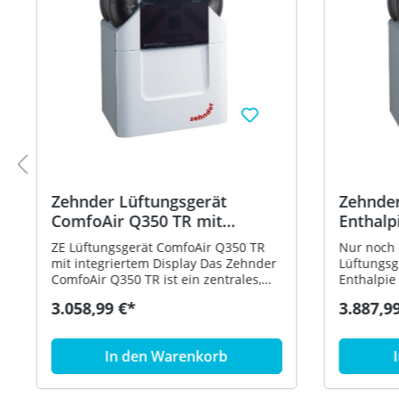
Zehnder Lüftungsgerät
Zehnde
ComfoAir Q350 TR mit
Enthalp
integriertem Display
Display
ZE Lüftungsgerät ComfoAir Q350 TR
Nur noch 
471502009
mit integriertem Display Das Zehnder
Lüftungsg
ComfoAir Q350 TR ist ein zentrales,
Enthalpie
kompaktes Lüftungsgerät mit
Das Zehn
3.058,99 €*
3.887,9
Wärmerückgewinnung und
Enthalpie 
integriertem Sommerbypass. Dieses
Lüftungsg
Lüftungsgerät eignet sich
Wärmerüc
In den Warenkorb
hervorragend für Neubauten sowie
integrier
für Sanierungsmaßnahmen. Das aus
Lüftungsg
verzinktem sowie lackiertem
hervorrag