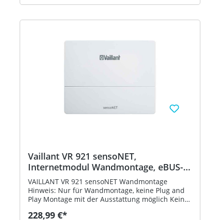
Repeater VR 52 Reichweitenerweiterung der
Funk- verbindung 868 MHz für die ambiSENSE
Einzelraumregelung Bestell-Nr. 0020242489
Vaillant VR 921 sensoNET,
Internetmodul Wandmontage, eBUS-
Schnittstelle 0020260962
VAILLANT VR 921 sensoNET Wandmontage
Hinweis: Nur für Wandmontage, keine Plug and
Play Montage mit der Ausstattung möglich Kein
Plug and Play Anschlußkabel im Lieferumfang
228,99 €*
enthalten Produktausstattung App-Bedienung