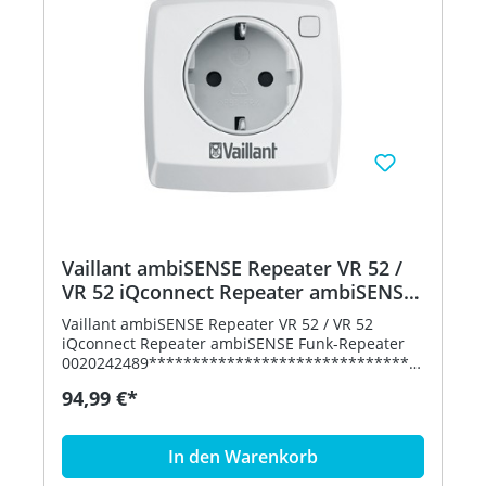
Raumthermostate in einem ambiSENSE
Einzelraumregelungssystem Bestell-Nr.
0020242488
Vaillant ambiSENSE Repeater VR 52 /
VR 52 iQconnect Repeater ambiSENSE
Funk-Repeater 0020242489
Vaillant ambiSENSE Repeater VR 52 / VR 52
iQconnect Repeater ambiSENSE Funk-Repeater
0020242489*******************************
**************************** Achtung
94,99 €*
Funktioniert nicht mit Modul VR 940F Bei
Ambisense muss ein Sensonet VR 921 verwendet
werden.
In den Warenkorb
*****************************************
******************VAILLANT ambiSENSE