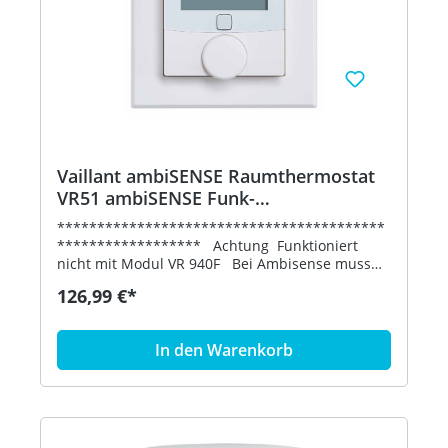
Vaillant ambiSENSE Raumthermostat
VR51 ambiSENSE Funk-
Raumthermostat 0020242488
*****************************************
****************** Achtung Funktioniert
nicht mit Modul VR 940F Bei Ambisense muss
ein Sensonet VR 921 verwendet werden.
126,99 €*
*****************************************
******************VAILLANT ambiSENSE
Raumthermostat VR 51 Jeder Raum kann optional
In den Warenkorb
mit einem Raumthermostat erweitert werden.
Das Raumthermostat übernimmt die
Temperaturmessung und misst zusätzlich die
relative Luftfeuchtigkeit. Das Raumthermostat
kann in Schalter- serien integriert werden (55er
Rahmen). Maximal 12 batteriebetriebene