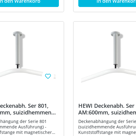
In den Warenkorb
In den Warenkor
hendem,
durchgehendem,
nsgeschütztem
korrosionsgeschütztem
kern - Befestigung mit
Aluminiumkern - Befestigun
n der Decke - Länge um 10
Rosette an der Decke - Län
llbar und an der Rosette
mm verstellbar und an der 
100 mm kürzbar - 400 mm
um max. 100 mm kürzbar -
angendurchmesser 33 mm -
lang, Stangendurchmesser 
wertigem Polyamid nach
aus hochwertigem Polyamid
tabelle -
HEWI Farbtabelle -
ngsmaterial im Lieferumfang
Befestigungsmaterial im Li
 - in HEWI Farbe 50
enthalten - in HEWI Farbe 9
u)
(Tiefschwarz)
eckenabh. Ser 801,
HEWI Deckenabh. Ser 
mm, suizidhemmende
AM:600mm, suizidh
nthrazgr
Ausf. apfelgrün
hängung der Serie 801
Deckenabhängung der Serie
emmende Ausführung) -
(suizidhemmende Ausführun
fstange mit magnetischer
Kunststoffstange mit magne