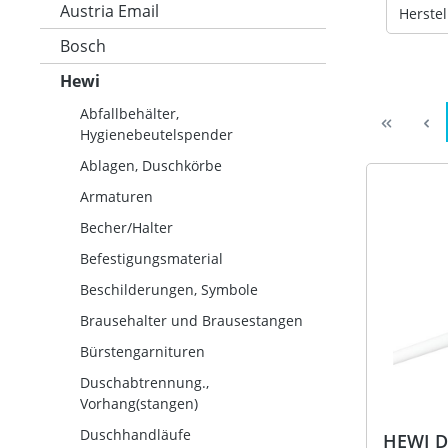
Austria Email
Herstel
Bosch
Hewi
Abfallbehälter,
Hygienebeutelspender
Ablagen, Duschkörbe
Armaturen
Becher/Halter
Befestigungsmaterial
Beschilderungen, Symbole
Brausehalter und Brausestangen
Bürstengarnituren
Duschabtrennung.,
Vorhang(stangen)
Duschhandläufe
HEWI D