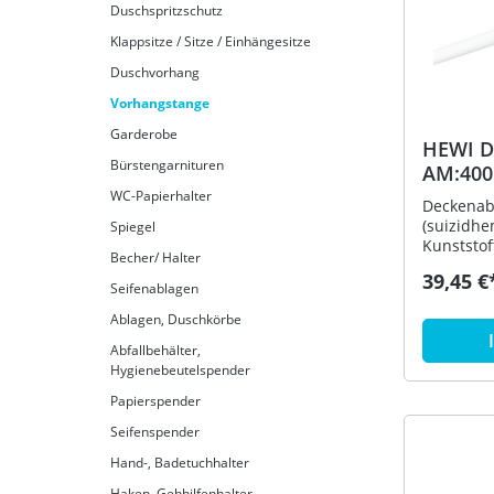
Duschspritzschutz
Klappsitze / Sitze / Einhängesitze
Duschvorhang
Vorhangstange
Garderobe
HEWI D
Bürstengarnituren
AM:400
Ausf. 
WC-Papierhalter
Deckenab
(suizidh
Spiegel
Kunststof
Becher/ Halter
Befestigu
39,45 €
Vorhangst
Seifenablagen
- dient z
Ablagen, Duschkörbe
Vorhangs
durchge
Abfallbehälter,
korrosio
Hygienebeutelspender
Aluminium
Papierspender
Rosette a
mm verste
Seifenspender
um max. 
Hand-, Badetuchhalter
lang, St
aus hoch
Haken, Gehhilfenhalter