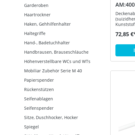
AM:400
Garderoben
Ausf. a
Deckenab
Haartrockner
(suizidh
Haken, Gehhilfenhalter
Kunststof
Befestigu
Haltegriffe
72,85 €
Vorhangst
- dient z
Hand-, Badetuchhalter
Vorhangs
durchge
Handbrausen, Brauseschläuche
korrosio
Höhenverstellbare WCs und WTs
Aluminium
Rosette a
Mobiliar Zubehör Serie M 40
mm verste
um max. 
Papierspender
lang, St
Rückenstützen
aus hoch
HEWI Farb
Seifenablagen
Befestigu
enthalten
Seifenspender
(Anthrazi
Sitze, Duschhocker, Hocker
Spiegel