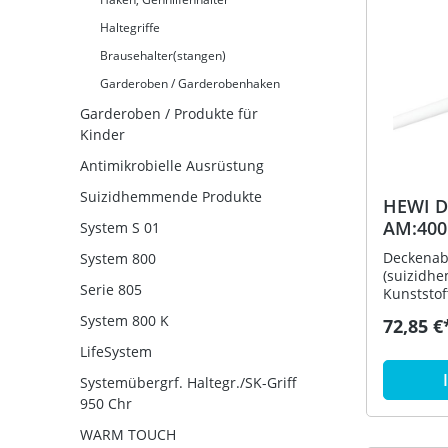
HEWI Farb
Befestigu
Haltegriffe
enthalten
Brausehalter(stangen)
Garderoben / Garderobenhaken
Garderoben / Produkte für
Kinder
Antimikrobielle Ausrüstung
Suizidhemmende Produkte
HEWI D
AM:400
System S 01
Ausf. s
Deckenab
System 800
(suizidh
Serie 805
Kunststof
Befestigu
System 800 K
72,85 €
Vorhangst
- dient z
LifeSystem
Vorhangs
Systemübergrf. Haltegr./SK-Griff
durchge
korrosio
950 Chr
Aluminium
WARM TOUCH
Rosette a