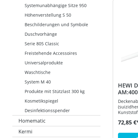
mm verste
Systemunabhängige Sitze 950
um max. 
lang, St
Höhenverstellung S 50
aus hoch
Beschilderungen und Symbole
HEWI Farb
Befestigu
Duschvorhänge
enthalten
Serie 805 Classic
Freistehende Accessoires
Universalprodukte
Waschtische
System M 40
HEWI D
Produkte mit Stützlast 300 kg
AM:400
Ausf. s
Kosmetikspiegel
Deckenab
(suizidh
Desinfektionsspender
Kunststof
Befestigu
Homematic
72,85 €
Vorhangst
- dient z
Kermi
Vorhangs