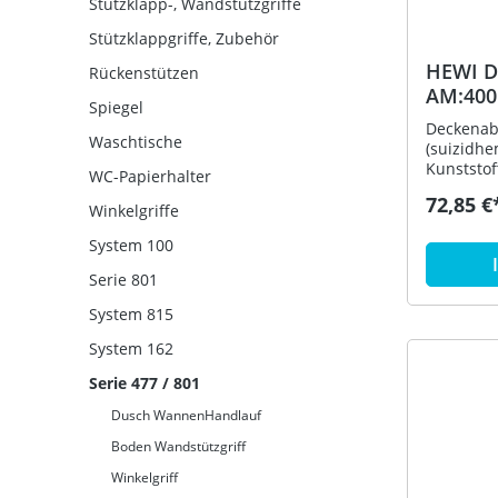
Stützklapp-, Wandstützgriffe
Stützklappgriffe, Zubehör
HEWI D
Rückenstützen
AM:400
Spiegel
Ausf. f
Deckenab
Waschtische
(suizidh
Kunststof
WC-Papierhalter
Befestigu
72,85 €
Vorhangst
Winkelgriffe
- dient z
System 100
Vorhangs
durchge
Serie 801
korrosio
Aluminium
System 815
Rosette a
System 162
mm verste
um max. 
Serie 477 / 801
lang, St
aus hoch
Dusch WannenHandlauf
HEWI Farb
Boden Wandstützgriff
Befestigu
enthalten
Winkelgriff
(Felsgrau)