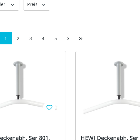
ler
Preis
1
2
3
4
5
eckenabh. Ser 801,
HEWI Deckenabh. Ser 