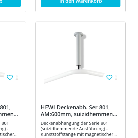
b
In den Warenkorb
durchgehendem,
korrosionsgeschütztem
g mit
Aluminiumkern - Befestigung mit
ge um 10
Rosette an der Decke - Länge um 10
Rosette
mm verstellbar und an der Rosette
 400 mm
um max. 100 mm kürzbar - 400 mm
33 mm -
lang, Stangendurchmesser 33 mm -
 nach
aus hochwertigem Polyamid nach
HEWI Farbtabelle -
eferumfang
Befestigungsmaterial im Lieferumfang
0
enthalten - in HEWI Farbe 84 (Umbra)
801,
HEWI Deckenabh. Ser 801,
emmende
AM:600mm, suizidhemmende
Ausf. aquablau
 801
Deckenabhängung der Serie 801
g) -
(suizidhemmende Ausführung) -
tischer
Kunststoffstange mit magnetischer