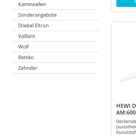
durchge
Kaminoefen
korrosio
Aluminium
Sonderangebote
Rosette a
mm verste
Stiebel Eltron
um max. 
lang, St
Vaillant
aus hoch
HEWI Farb
Wolf
Befestigu
enthalten
Remko
(Stahlbla
Zehnder
HEWI D
AM:600
Ausf. a
Deckenab
(suizidh
Kunststof