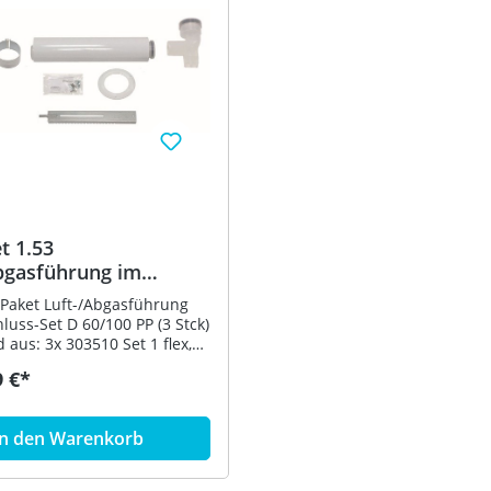
t 1.53
bgasführung im
,DN 80
Paket Luft-/Abgasführung
nschluss 60/100
hluss-Set D 60/100 PP (3 Stck)
10 Set 1 flex,
stem DN 80 PP
9 €*
ente Schachtabdeckung 3x
ex, Abgas-System DN 80 PP
3x 303514 flex,
In den Warenkorb
tem DN 80 PP 15 m flexibles
lter 3x 303920 Basis-
-Set 60/100 mm PP