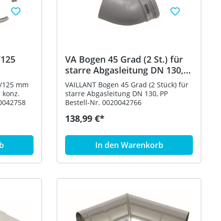
/125
VA Bogen 45 Grad (2 St.) für
starre Abgasleitung DN 130,
nz.
PP
0/125 mm
VAILLANT Bogen 45 Grad (2 Stück) für
 konz.
starre Abgasleitung DN 130, PP
. 0020042758
Bestell-Nr. 0020042766
138,99 €*
b
In den Warenkorb