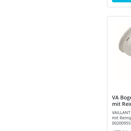
VA Bog
mit Rei
VAILLANT
mit Reini
00200955