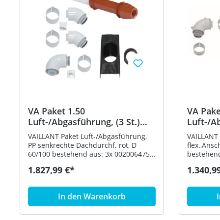
VA Paket 1.50
VA Pake
Luft-/Abgasführung, (3 St.)
Luft-/A
senk. Dachdurchf. rot, D
Schacht
VAILLANT Paket Luft-/Abgasführung,
VAILLANT 
60/100
starr,A
PP senkrechte Dachdurchf. rot, D
flex.,Ansc
60/100 bestehend aus: 3x 0020064751
bestehend aus: 3x 3035
Universalpfanne-Schrägdach (25-50
Abgas-Sy
1.827,99 €*
1.340,9
grd) rot 3x 0020220657 Senkr.
Grundelem
Dachdurchf. rot 60/100 PP für
303511 fl
Brennwert 3x 303902 Verlängerung
Revisionselement 
In den Warenkorb
60/100 mm konzentrisch 0,5 m PP 5x
Abgas-Sys
303903 Verlängerung 60/100 mm
Rohr 7 Abstandha
konzentrisch 1,0 m PP 3x 303910
Anschluss