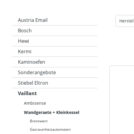
Bogen 87 Gr 60/100 mm konzentrisch
konzentri
PP 2x 303911 Bogen 45 Gr 60/100 mm
Sc
2 Stück konzentrisch PP 3x 303916
Bogen 87 Gr mit Reinigungsöffnung
Austria Email
Herstel
60/100 mm PP Bestell-Nr. 0010030862
Bosch
Hewi
Kermi
Kaminoefen
Sonderangebote
Stiebel Eltron
Vaillant
Ambisense
Wandgeraete + Kleinkessel
Brennwert
Gasraumheizautomaten