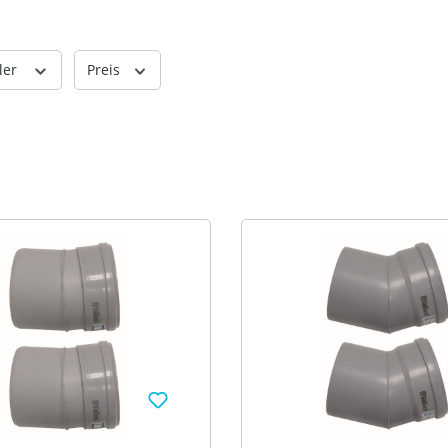
sch an Abgas DN 80 im
hacht Bestell-Nr. 0010035447
ler
Preis