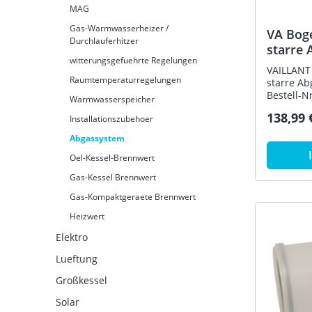
MAG
Gas-Warmwasserheizer /
VA Boge
Durchlauferhitzer
starre 
witterungsgefuehrte Regelungen
PP
VAILLANT 
Raumtemperaturregelungen
starre Ab
Bestell-N
Warmwasserspeicher
138,99 
Installationszubehoer
Abgassystem
Oel-Kessel-Brennwert
Gas-Kessel Brennwert
Gas-Kompaktgeraete Brennwert
Heizwert
Elektro
Lueftung
Großkessel
Solar