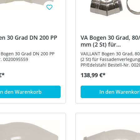
en 30 Grad DN 200 PP
VA Bogen 30 Grad, 80
mm (2 St) für
Fassadenverlegung ko
 Bogen 30 Grad DN 200 PP
VAILLANT Bogen 30 Grad, 8
PP/Edelstahl
r. 0020095559
(2 St) für Fassadenverlegung
PP/Edelstahl Bestell-Nr
€*
138,99 €*
In den Warenkorb
In den Warenkor