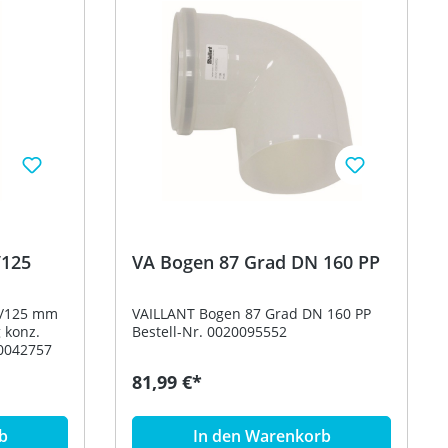
/125
VA Bogen 87 Grad DN 160 PP
nz.
0/125 mm
VAILLANT Bogen 87 Grad DN 160 PP
 konz.
Bestell-Nr. 0020095552
. 0020042757
81,99 €*
b
In den Warenkorb