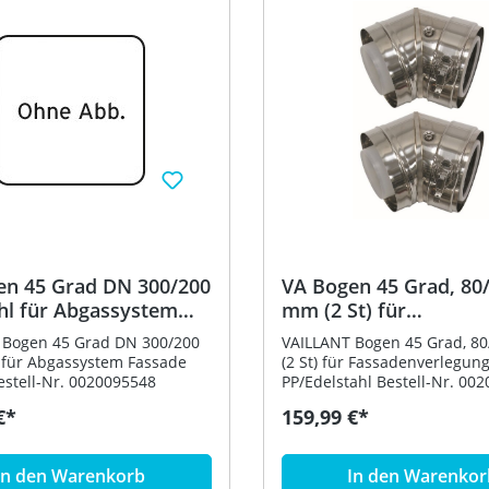
en 45 Grad DN 300/200
VA Bogen 45 Grad, 80
hl für Abgassystem
mm (2 St) für
e DN 200
Fassadenverlegung ko
 Bogen 45 Grad DN 300/200
VAILLANT Bogen 45 Grad, 8
PP/Edelstahl
 für Abgassystem Fassade
(2 St) für Fassadenverlegung
stell-Nr. 0020095548
PP/Edelstahl Bestell-Nr
€*
159,99 €*
In den Warenkorb
In den Warenkor