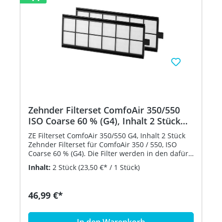
Zehnder Filterset ComfoAir 350/550
ISO Coarse 60 % (G4), Inhalt 2 Stück
400100085
ZE Filterset ComfoAir 350/550 G4, Inhalt 2 Stück
Zehnder Filterset für ComfoAir 350 / 550, ISO
Coarse 60 % (G4). Die Filter werden in den dafür
vorgesehenen Einschubschächten in das
Inhalt:
2 Stück
(23,50 €* / 1 Stück)
Lüftungsgerät eingesetzt. Der Austausch der
Filter sollte in regelmäßigen Abständen und nach
Belastung der Luft vorgenommen werden. Der
46,99 €*
Austausch kann werkzeuglos durch den Benutzer
vorgenommen werden. Die Luftrichtung ist auf
jedem Filterelement gekennzeichnet. Typ: ZE
In den Warenkorb