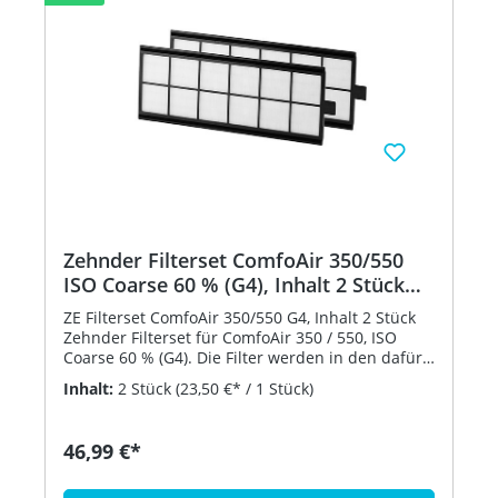
Zehnder Filterset ComfoAir 350/550
ISO Coarse 60 % (G4), Inhalt 2 Stück
400100085
ZE Filterset ComfoAir 350/550 G4, Inhalt 2 Stück
Zehnder Filterset für ComfoAir 350 / 550, ISO
Coarse 60 % (G4). Die Filter werden in den dafür
vorgesehenen Einschubschächten in das
Inhalt:
2 Stück
(23,50 €* / 1 Stück)
Lüftungsgerät eingesetzt. Der Austausch der
Filter sollte in regelmäßigen Abständen und nach
Belastung der Luft vorgenommen werden. Der
46,99 €*
Austausch kann werkzeuglos durch den Benutzer
vorgenommen werden. Die Luftrichtung ist auf
jedem Filterelement gekennzeichnet. Typ: ZE