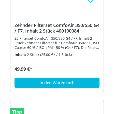
Zehnder Filterset ComfoAir 350/550 G4
/ F7, Inhalt 2 Stück 400100084
ZE Filterset ComfoAir 350/550 G4 / F7, Inhalt 2
Stück Zehnder Filterset für ComfoAir 350/550, ISO
Coarse 60 % / ISO ePM1 50 % (G4 / F7). Die Filter
werden in den dafür vorgesehenen
Inhalt:
2 Stück
(25,00 €* / 1 Stück)
Einschubschächten in das Lüftungsgerät
eingesetzt. Der Austausch der Filter sollte in
regelmäßigen Abständen und nach Belastung
49,99 €*
der Luft vorgenommen werden. Der Austausch
kann werkzeuglos durch den Benutzer
vorgenommen werden. Die Luftrichtung ist auf
In den Warenkorb
jedem Filterelement gekennzeichnet. Mit diesem
Filterset besteht die Möglichkeit die
Lüftungsgeräte ohne den Einbau eines externen
Pollenfiltergehäuses auf die Pollenfilterklasse (F7)
aufzurüsten. Typ: ZE Filterset ComfoAir 350/550
G4 / F7, Inhalt 2 Stück Fabrikat: Zehnder
Tipp
Comfosystems Artikelnummer: 400 100 084