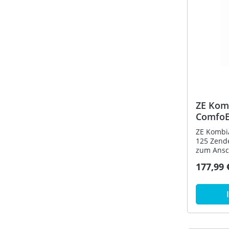
DN 160 Typ: ZE Dachhaube 160
Flachdach
Zehnder 
Artikeln
ZE Kom
ComfoE
rechts,
ZE Kombi
125 Zender KombiAußenwandgitter
zum Ansc
Fortluft 
177,99 
Element. 
Optimier
Vermeidu
Fortluft
dank Wan
ComfoPipe
und Gehä