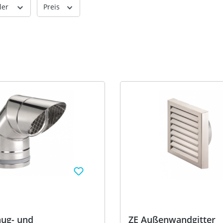
ler
Preis
aug- und
ZE Außenwandgitter