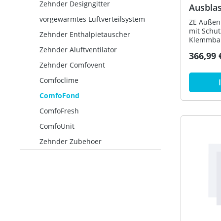
Zehnder Designgitter
Ausbla
f.Außen
vorgewärmtes Luftverteilsystem
ZE Außen
90Gr, E
mit Schut
Zehnder Enthalpietauscher
Klemmband Das Z
Fassaden
Zehnder Aluftventilator
366,99 
sich für 
Zehnder Comfovent
Wohnungs
Abluft. E
Comfoclime
Erdreich
System be
ComfoFond
Edelstahl
ComfoFresh
Verbindun
beigelegt
ComfoUnit
eine luft
Verbindun
Zehnder Zubehoer
der Verb
ausziehen
mitgelie
Die Ansa
verfügt 
Kleintierschutz
180 mm Ma
Nennluftm
ZE Comfo