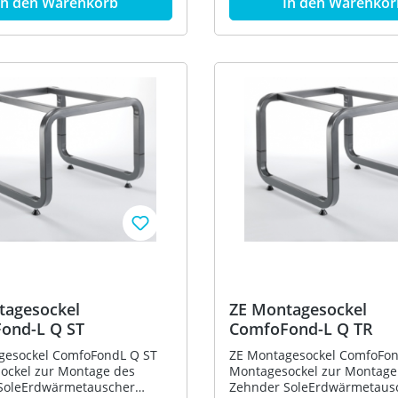
In den Warenkorb
In den Warenkor
 an einer Außenwand. Das
Erdreich an einer Außenwa
teht aus rostfreiem
System besteht aus rostfre
. Die Abdichtung der
Edelstahl. Die Abdichtung d
gen erfolgt mit den
Verbindungen erfolgt mit d
en Dichtelementen. Damit ist
beigelegten Dichtelementen.
 und kondensatdichte
eine luft und kondensatdich
g möglich. Eine Fixierung
Verbindung möglich. Eine Fi
indung gegen verdrehen und
der Verbindung gegen verd
 ist mittels des
ausziehen ist mittels des
ferten Klemmbandes möglich.
mitgelieferten Klemmbande
ser: 180mm Länge: 1080mm
Durchmesser: 180mm Läng
 Edelstahl Nennluftmenge:
Material: Edelstahl Nennlu
 Typ: ZE
max: 400 m3/h Typ: ZE ComfoVent 180
ement ComfoVent 180
Längenelement L =360 mm 
m mit Dichtung und
Dichtung und Klemmband Fa
d Fabrikat: Zehnder
Zehnder Comfosystems
tems Artikelnummer: 990
Artikelnummer: 990 430 706
tagesockel
ZE Montagesockel
ond-L Q ST
ComfoFond-L Q TR
gesockel ComfoFondL Q ST
ZE Montagesockel ComfoFon
ockel zur Montage des
Montagesockel zur Montage
SoleErdwärmetauscher
Zehnder SoleErdwärmetaus