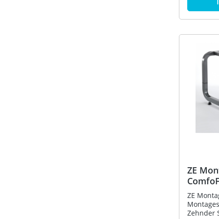
Erdreich
Sytem bes
Edelstahl
Verbindun
beigelegt
eine luft
Verbindun
der Verb
ausziehen
mitgelie
Durchmes
Material:
max: 400 m3/h
Längenel
L=1080 m
Klemmban
Comfosys
430 704
ZE Mon
ComfoF
ZE Monta
Montages
Zehnder 