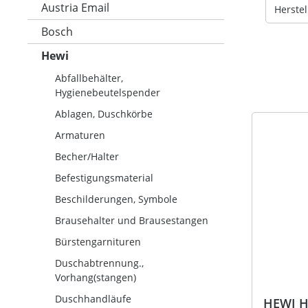
Austria Email
Herstel
Bosch
Hewi
Abfallbehälter,
Hygienebeutelspender
Ablagen, Duschkörbe
Armaturen
Becher/Halter
Befestigungsmaterial
Beschilderungen, Symbole
Brausehalter und Brausestangen
Bürstengarnituren
Duschabtrennung.,
Vorhang(stangen)
Duschhandläufe
HEWI Ha