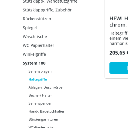
Stützklapp-, Wandstützgriffe
Stützklappgriffe, Zubehör
HEWI Ha
Rückenstützen
chrom,
Spiegel
Haltegriff
Waschtische
einem Vie
harmonis
WC-Papierhalter
im recht
205,65 
Befestigu
Winkelgriffe
Festhalt
System 100
900 mm, 7
- aus Met
Seifenablagen
zur Wand
korrosio
Haltegriffe
Befestigu
Ablagen, Duschkörbe
Becher/ Halter
Seifenspender
Hand-, Badetuchhalter
Bürstengarnituren
WC-Papierhalter