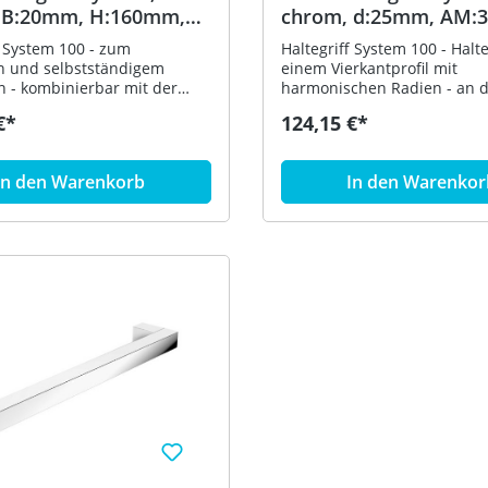
 B:20mm, H:160mm,
chrom, d:25mm, AM
mm
f System 100 - zum
Haltegriff System 100 - Halte
n und selbstständigem
einem Vierkantprofil mit
n - kombinierbar mit der
harmonischen Radien - an 
ge 100.03.10045 - zur
im rechten Winkel abgeboge
€*
124,15 €*
age, ohne Rosetten -
Befestigungsrosetten - dien
 Befestigung - 20 mm breit,
Festhalten und Abstützen -
och und 106 mm tief -
300 mm, 79 mm tief - Vierk
In den Warenkorb
In den Warenkor
rofil aus Metall, hochwertig
- aus Metall, hochwertig ver
 - inklusive
zur Wandmontage, inklusive
nsfreiem HEWI
korrosionsfreiem HEWI
ngsmaterial
Befestigungsmaterial