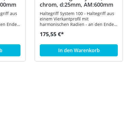
:300mm
chrom, d:25mm, AM:600mm
griff aus
Haltegriff System 100 - Haltegriff aus
einem Vierkantprofil mit
den Enden
harmonischen Radien - an den Enden
n - ohne
im rechten Winkel abgebogen - ohne
175,55 €*
t zum
Befestigungsrosetten - dient zum
 Achsmaß
Festhalten und Abstützen - Achsmaß
ant 25 mm
600 mm, 79 mm tief - Vierkant 25 mm
b
In den Warenkorb
chromt -
- aus Metall, hochwertig verchromt -
zur Wandmontage, inklusive
korrosionsfreiem HEWI
Befestigungsmaterial