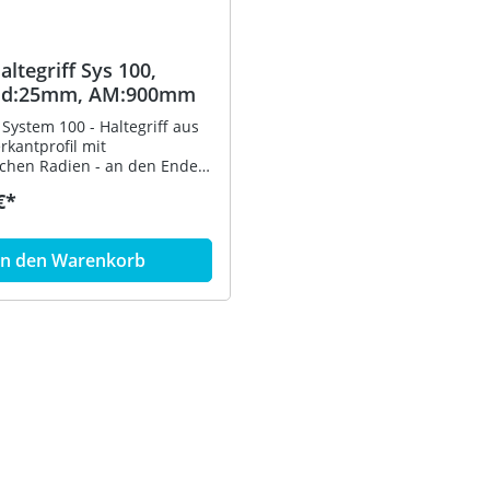
ltegriff Sys 100,
 d:25mm, AM:900mm
 System 100 - Haltegriff aus
rkantprofil mit
chen Radien - an den Enden
en Winkel abgebogen - ohne
€*
ngsrosetten - dient zum
en und Abstützen - Achsmaß
9 mm tief - Vierkant 25 mm
In den Warenkorb
all, hochwertig verchromt -
montage, inklusive
nsfreiem HEWI
ngsmaterial