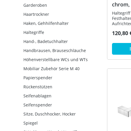
chrom,
Garderoben
T:106
Haltegrif
Haartrockner
Festhalte
Haken, Gehhilfenhalter
Aufrichte
HEWI Abla
Haltegriffe
120,80 
Wandmont
verdeckte
Hand-, Badetuchhalter
160 mm h
Vierkantp
Handbrausen, Brauseschläuche
verchromt
Höhenverstellbare WCs und WTs
korrosio
Befestigu
Mobiliar Zubehör Serie M 40
Papierspender
Rückenstützen
Seifenablagen
Seifenspender
Sitze, Duschhocker, Hocker
Spiegel