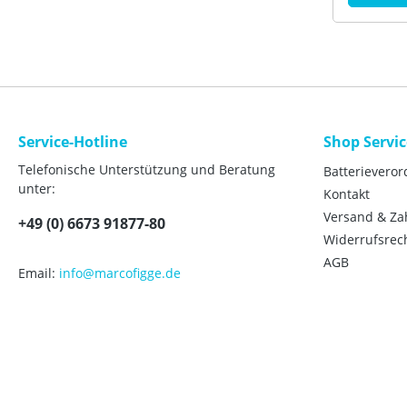
platzspar
Integrier
attung:Vo
füraroTH
/7.1Split
leichtenE
Teilen.Int
kWHeizst
Magnetit
Service-Hotline
Shop Servic
Daten:Nen
Telefonische Unterstützung und Beratung
Batterievero
lBereitsc
unter:
kWh/24hE
Kontakt
Leistungs
Versand & Z
kWElektri
+49 (0) 6673 91877-80
Spannungs
Widerrufsrec
400 V (50
AGB
trägeSchu
Email:
info@marcofigge.de
IIVolume
lVordruc
barAnsch
Rücklauf)
Wärmeque
ZollAnsc
ZollAnsch
ZollHöhe/