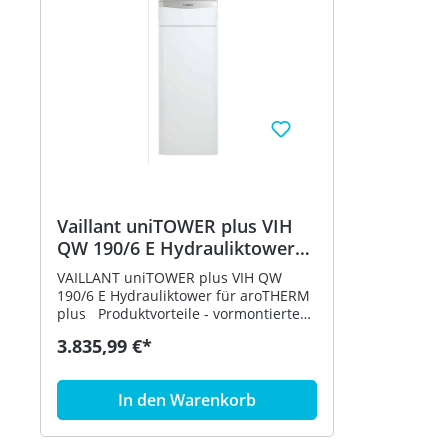
Vaillant uniTOWER plus VIH
QW 190/6 E Hydrauliktower
für aroTHERM plus
VAILLANT uniTOWER plus VIH QW
0010022066
190/6 E Hydrauliktower für aroTHERM
plus Produktvorteile - vormontierter
Hydrauliktower für aroTHERM plus
3.835,99 €*
Wärmepumpen - kurze Montagezeiten
- erweiterbar mit integrierbaren
Zubehören - SplitMountingConcept
In den Warenkorb
zur leichten Einbringung in zwei
Teilen Ausstattung - integrierter 190L
WW-Rohrwendelspeicher - Elektro