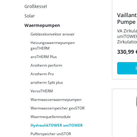
Großkessel
Vaillant Zirkulations-Set m
Solar
Pumpe 
Waermepumpen
plus 0
VA Zirkul
Gebläsekonvektor arovair
uniTOWER
Zirkulati
Heizungswaermepumpen
uniTOWER 
geoTHERM
330,99 
(C2) Zur 
aroTHERM Plus
im uniTOW
Errichtun
Arotherm perform
Bestell-
Arotherm Pro
für VWL 3
190/7 E 1
arotherm Split plus
QW 190/7 
VersoTHERM
VIH QW 19
400V mit 
Warmwasserwaermepumpen
125/8.1 A
18L,VWL 3
Warmwasserspeicher geoSTOR
S2,VWL 75
Waermequellenmodule
HydraulikTOWER uniTOWER
Pufferspeicher uniSTOR