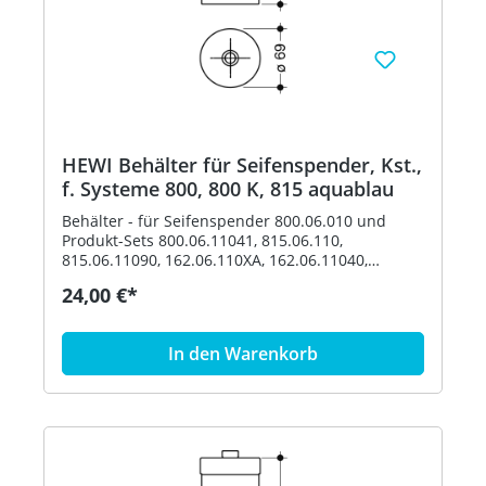
HEWI Behälter für Seifenspender, Kst.,
f. Systeme 800, 800 K, 815 aquablau
Behälter - für Seifenspender 800.06.010 und
Produkt-Sets 800.06.11041, 815.06.110,
815.06.11090, 162.06.110XA, 162.06.11040,
162.06.119XA, 162.06.11940, 900.06.00140,
24,00 €*
900.06.00160 und 900.06.001XA - Durchmesser
69 mm, 113 mm hoch - aus hochwertigem
Polyamid nach HEWI Farbtabelle Artikel: HEWI
In den Warenkorb
63070