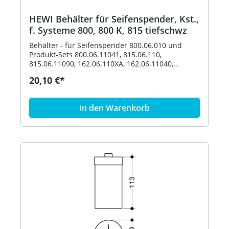
HEWI Behälter für Seifenspender, Kst.,
f. Systeme 800, 800 K, 815 tiefschwz
Behälter - für Seifenspender 800.06.010 und
Produkt-Sets 800.06.11041, 815.06.110,
815.06.11090, 162.06.110XA, 162.06.11040,
162.06.119XA, 162.06.11940, 900.06.00140,
20,10 €*
900.06.00160 und 900.06.001XA - Durchmesser
69 mm, 113 mm hoch - aus hochwertigem
Polyamid nach HEWI Farbtabelle Artikel: HEWI
In den Warenkorb
63070