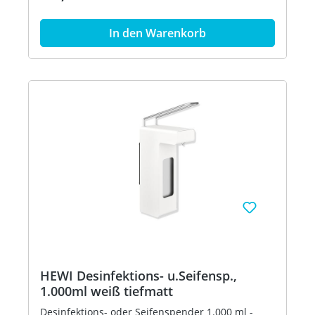
Perlglimmer tiefmatt) - Blende vorn aus
hochwertigem Edelstahl, pulverlackiert, mit
In den Warenkorb
Sichtfenster - zur Dosierung von alkoholischen
Handdesinfektionsmitteln oder Flüssigseifen - für
1.000 ml Euro Standardflaschen - einfaches
Auswechseln der Einwegflasche von vorne -
Spender mit langem Bedienhebel, abschließbar -
Dosiermenge mehrstufig einstellbar: 0,7 ml, 1,0
ml, 1,2 ml, 1,5 ml (in Abhängigkeit von der
Viskosität des Füllgutes) - Dosierpumpe aus
Edelstahl - kompatibel mit Hygieneverpackungen
(kollabierende Flasche mit Wegwerfpumpe) -
Spender und Pumpe spülmaschinengeeignet
und autoklavierbar bis 134 GradC, 3 bar - 92,5
mm breit, 388 mm hoch, 207 mm tief - inkl. 1.000
ml Leerbehälter zur freien Wiederbefüllung -
inklusive korrosionsfreiem HEWI
Befestigungsmaterial Artikel: HEWI 900.06.00260
HEWI Desinfektions- u.Seifensp.,
1.000ml weiß tiefmatt
Desinfektions- oder Seifenspender 1.000 ml -