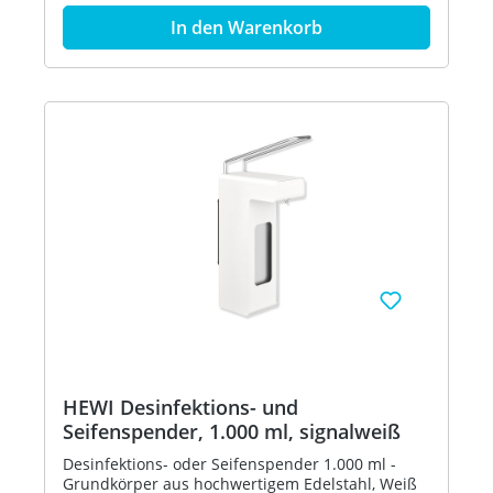
1.000 ml Euro Standardflaschen - einfaches
In den Warenkorb
Auswechseln der Einwegflasche von vorne -
Spender mit langem Bedienhebel, abschließbar -
Dosiermenge mehrstufig einstellbar: 0,7 ml, 1,0
ml, 1,2 ml, 1,5 ml (in Abhängigkeit von der
Viskosität des Füllgutes) - Dosierpumpe aus
Edelstahl - kompatibel mit Hygieneverpackungen
(kollabierende Flasche mit Wegwerfpumpe) -
Spender und Pumpe spülmaschinengeeignet
und autoklavierbar bis 134 GradC, 3 bar - 92,5
mm breit, 388 mm hoch, 207 mm tief - inkl. 1.000
ml Leerbehälter zur freien Wiederbefüllung -
inklusive korrosionsfreiem HEWI
Befestigungsmaterial Artikel: HEWI 900.06.002XA
HEWI Desinfektions- und
Seifenspender, 1.000 ml, signalweiß
Desinfektions- oder Seifenspender 1.000 ml -
Grundkörper aus hochwertigem Edelstahl, Weiß