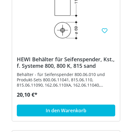
HEWI Behälter für Seifenspender, Kst.,
f. Systeme 800, 800 K, 815 sand
Behälter - für Seifenspender 800.06.010 und
Produkt-Sets 800.06.11041, 815.06.110,
815.06.11090, 162.06.110XA, 162.06.11040,
162.06.119XA, 162.06.11940, 900.06.00140,
20,10 €*
900.06.00160 und 900.06.001XA - Durchmesser
69 mm, 113 mm hoch - aus hochwertigem
Polyamid nach HEWI Farbtabelle Artikel: HEWI
In den Warenkorb
63070