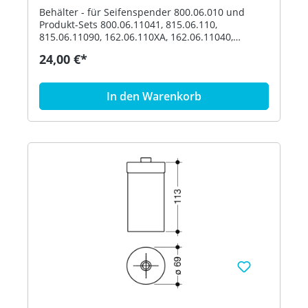
Behälter - für Seifenspender 800.06.010 und
Produkt-Sets 800.06.11041, 815.06.110,
815.06.11090, 162.06.110XA, 162.06.11040,
162.06.119XA, 162.06.11940, 900.06.00140,
24,00 €*
900.06.00160 und 900.06.001XA - Durchmesser
69 mm, 113 mm hoch - aus hochwertigem
Polyamid nach HEWI Farbtabelle Artikel: HEWI
In den Warenkorb
63070