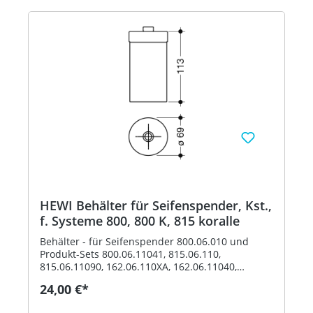
HEWI Behälter für Seifenspender, Kst.,
f. Systeme 800, 800 K, 815 koralle
Behälter - für Seifenspender 800.06.010 und
Produkt-Sets 800.06.11041, 815.06.110,
815.06.11090, 162.06.110XA, 162.06.11040,
162.06.119XA, 162.06.11940, 900.06.00140,
24,00 €*
900.06.00160 und 900.06.001XA - Durchmesser
69 mm, 113 mm hoch - aus hochwertigem