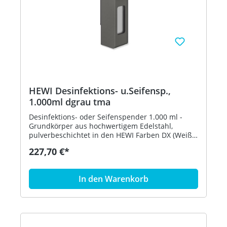
HEWI Desinfektions- u.Seifensp.,
1.000ml dgrau tma
Desinfektions- oder Seifenspender 1.000 ml -
Grundkörper aus hochwertigem Edelstahl,
pulverbeschichtet in den HEWI Farben DX (Weiß
tiefmatt), DC (Schwarz tiefmatt), AY (Hellgrau
227,70 €*
Perlglimmer tiefmatt) und SC (Dunkelgrau
Perlglimmer tiefmatt) - Blende vorn aus
hochwertigem Edelstahl, pulverlackiert, mit
In den Warenkorb
Sichtfenster - zur Dosierung von alkoholischen
Handdesinfektionsmitteln oder Flüssigseifen - für
1.000 ml Euro Standardflaschen - einfaches
Auswechseln der Einwegflasche von vorne -
Spender mit langem Bedienhebel, abschließbar -
Dosiermenge mehrstufig einstellbar: 0,7 ml, 1,0