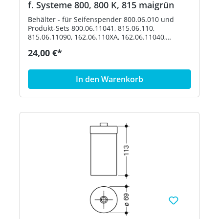
f. Systeme 800, 800 K, 815 maigrün
Behälter - für Seifenspender 800.06.010 und
Produkt-Sets 800.06.11041, 815.06.110,
815.06.11090, 162.06.110XA, 162.06.11040,
162.06.119XA, 162.06.11940, 900.06.00140,
24,00 €*
900.06.00160 und 900.06.001XA - Durchmesser
69 mm, 113 mm hoch - aus hochwertigem
Polyamid nach HEWI Farbtabelle Artikel: HEWI
In den Warenkorb
63070