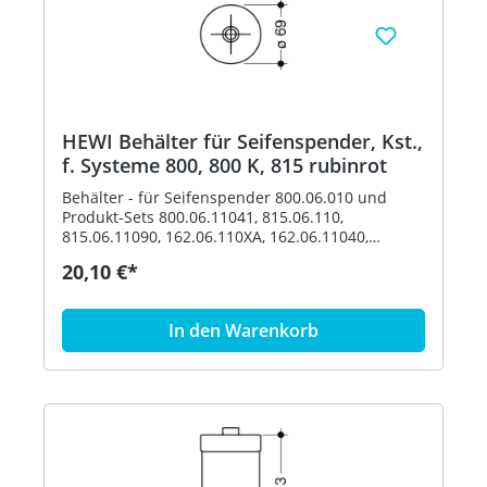
HEWI Behälter für Seifenspender, Kst.,
f. Systeme 800, 800 K, 815 rubinrot
Behälter - für Seifenspender 800.06.010 und
Produkt-Sets 800.06.11041, 815.06.110,
815.06.11090, 162.06.110XA, 162.06.11040,
162.06.119XA, 162.06.11940, 900.06.00140,
20,10 €*
900.06.00160 und 900.06.001XA - Durchmesser
69 mm, 113 mm hoch - aus hochwertigem
Polyamid nach HEWI Farbtabelle Artikel: HEWI
In den Warenkorb
63070