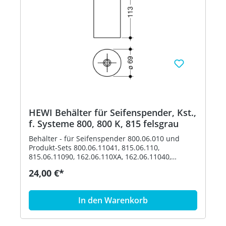
HEWI Behälter für Seifenspender, Kst.,
f. Systeme 800, 800 K, 815 felsgrau
Behälter - für Seifenspender 800.06.010 und
Produkt-Sets 800.06.11041, 815.06.110,
815.06.11090, 162.06.110XA, 162.06.11040,
162.06.119XA, 162.06.11940, 900.06.00140,
24,00 €*
900.06.00160 und 900.06.001XA - Durchmesser
69 mm, 113 mm hoch - aus hochwertigem
Polyamid nach HEWI Farbtabelle Artikel: HEWI
In den Warenkorb
63070