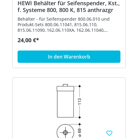
HEWI Behälter für Seifenspender, Kst.,
f. Systeme 800, 800 K, 815 anthrazgr
Behälter - für Seifenspender 800.06.010 und
Produkt-Sets 800.06.11041, 815.06.110,
815.06.11090, 162.06.110XA, 162.06.11040,
162.06.119XA, 162.06.11940, 900.06.00140,
24,00 €*
900.06.00160 und 900.06.001XA - Durchmesser
69 mm, 113 mm hoch - aus hochwertigem
Polyamid nach HEWI Farbtabelle Artikel: HEWI
In den Warenkorb
63070