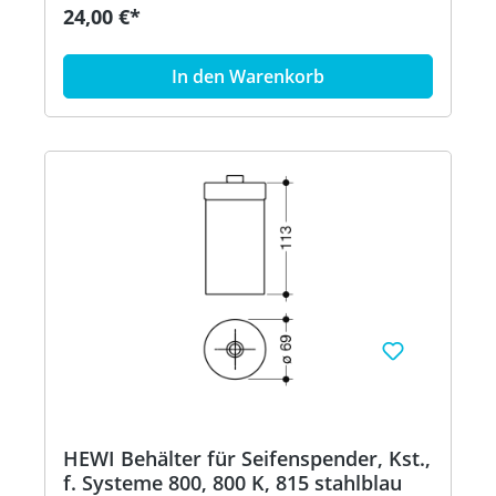
162.06.119XA, 162.06.11940, 900.06.00140,
24,00 €*
900.06.00160 und 900.06.001XA - Durchmesser
69 mm, 113 mm hoch - aus hochwertigem
Polyamid nach HEWI Farbtabelle Artikel: HEWI
In den Warenkorb
63070
HEWI Behälter für Seifenspender, Kst.,
f. Systeme 800, 800 K, 815 stahlblau