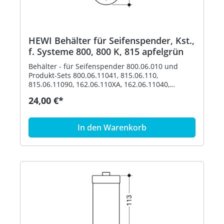
HEWI Behälter für Seifenspender, Kst.,
f. Systeme 800, 800 K, 815 apfelgrün
Behälter - für Seifenspender 800.06.010 und
Produkt-Sets 800.06.11041, 815.06.110,
815.06.11090, 162.06.110XA, 162.06.11040,
162.06.119XA, 162.06.11940, 900.06.00140,
24,00 €*
900.06.00160 und 900.06.001XA - Durchmesser
69 mm, 113 mm hoch - aus hochwertigem
Polyamid nach HEWI Farbtabelle Artikel: HEWI
In den Warenkorb
63070