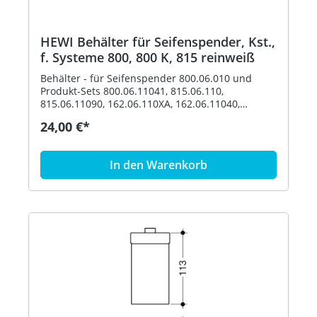
HEWI Behälter für Seifenspender, Kst.,
f. Systeme 800, 800 K, 815 reinweiß
Behälter - für Seifenspender 800.06.010 und
Produkt-Sets 800.06.11041, 815.06.110,
815.06.11090, 162.06.110XA, 162.06.11040,
162.06.119XA, 162.06.11940, 900.06.00140,
24,00 €*
900.06.00160 und 900.06.001XA - Durchmesser
69 mm, 113 mm hoch - aus hochwertigem
Polyamid nach HEWI Farbtabelle Artikel: HEWI
In den Warenkorb
63070