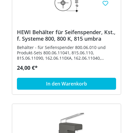
HEWI Behälter für Seifenspender, Kst.,
f. Systeme 800, 800 K, 815 umbra
Behälter - für Seifenspender 800.06.010 und
Produkt-Sets 800.06.11041, 815.06.110,
815.06.11090, 162.06.110XA, 162.06.11040,
162.06.119XA, 162.06.11940, 900.06.00140,
24,00 €*
900.06.00160 und 900.06.001XA - Durchmesser
69 mm, 113 mm hoch - aus hochwertigem
Polyamid nach HEWI Farbtabelle Artikel: HEWI
In den Warenkorb
63070