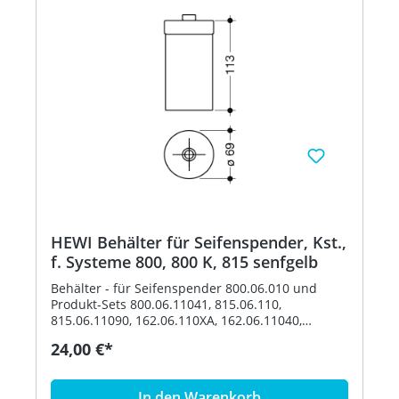
HEWI Behälter für Seifenspender, Kst.,
f. Systeme 800, 800 K, 815 senfgelb
Behälter - für Seifenspender 800.06.010 und
Produkt-Sets 800.06.11041, 815.06.110,
815.06.11090, 162.06.110XA, 162.06.11040,
162.06.119XA, 162.06.11940, 900.06.00140,
24,00 €*
900.06.00160 und 900.06.001XA - Durchmesser
69 mm, 113 mm hoch - aus hochwertigem
Polyamid nach HEWI Farbtabelle Artikel: HEWI
In den Warenkorb