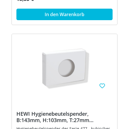
aus Kunststoff - zur Wandmontage - 143 mm
breit, 103 mm hoch und 27 mm tief - aus
In den Warenkorb
hochglänzendem Polyamid nach HEWI
Farbtabelle - inklusive korrosionsfreiem HEWI
Befestigungsmaterial - in HEWI Farbe 98
(Signalweiß)
HEWI Hygienebeutelspender,
B:143mm, H:103mm, T:27mm
stahlblau
Hygienebeutelspender der Serie 477 - kubischer