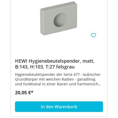
HEWI Hygienebeutelspender, matt,
B:143, H:103, T:27 felsgrau
Hygienebeutelspender der Serie 477 - kubischer
Grundkörper mit weichen Radien - geradlinig
und funktional in einer klaren und harmonischen
Formensprache - dient zur Aufnahme und
20,05 €*
Entnahme von handelsüblichen Hygienebeuteln
aus Kunststoff - zur Wandmontage - 143 mm
breit, 103 mm hoch und 27 mm tief - aus
In den Warenkorb
hochwertigem, mattem Polyamid in den HEWI
Farben 99 (Reinweiß), 98 (Signalweiß), 97
(Lichtgrau), 95 (Felsgrau), 92 (Anthrazitgrau), 90