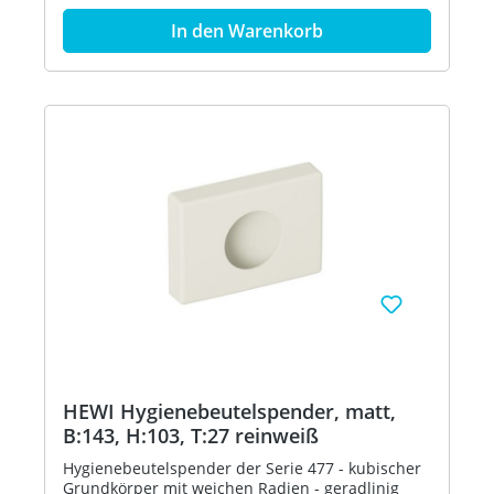
breit, 103 mm hoch und 27 mm tief - aus
In den Warenkorb
hochwertigem, mattem Polyamid in den HEWI
Farben 99 (Reinweiß), 98 (Signalweiß), 97
(Lichtgrau), 95 (Felsgrau), 92 (Anthrazitgrau), 90
(Tiefschwarz), 55 (Aquablau) und 36 (Koralle) -
inklusive korrosionsfreiem HEWI
Befestigungsmaterial - in HEWI Farbe 97
(Lichtgrau)
HEWI Hygienebeutelspender, matt,
B:143, H:103, T:27 reinweiß
Hygienebeutelspender der Serie 477 - kubischer
Grundkörper mit weichen Radien - geradlinig