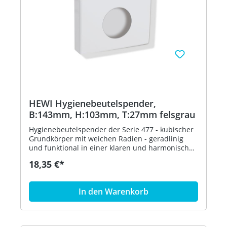
HEWI Hygienebeutelspender,
B:143mm, H:103mm, T:27mm felsgrau
Hygienebeutelspender der Serie 477 - kubischer
Grundkörper mit weichen Radien - geradlinig
und funktional in einer klaren und harmonischen
Formensprache - dient zur Aufnahme und
18,35 €*
Entnahme von handelsüblichen Hygienebeuteln
aus Kunststoff - zur Wandmontage - 143 mm
breit, 103 mm hoch und 27 mm tief - aus
In den Warenkorb
hochglänzendem Polyamid nach HEWI
Farbtabelle - inklusive korrosionsfreiem HEWI
Befestigungsmaterial - in HEWI Farbe 95
(Felsgrau)