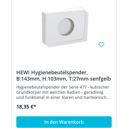
HEWI Hygienebeutelspender,
B:143mm, H:103mm, T:27mm senfgelb
Hygienebeutelspender der Serie 477 - kubischer
Grundkörper mit weichen Radien - geradlinig
und funktional in einer klaren und harmonischen
Formensprache - dient zur Aufnahme und
18,35 €*
Entnahme von handelsüblichen Hygienebeuteln
aus Kunststoff - zur Wandmontage - 143 mm
breit, 103 mm hoch und 27 mm tief - aus
In den Warenkorb
hochglänzendem Polyamid nach HEWI