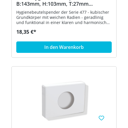
B:143mm, H:103mm, T:27mm
anthrazgr
Hygienebeutelspender der Serie 477 - kubischer
Grundkörper mit weichen Radien - geradlinig
und funktional in einer klaren und harmonischen
Formensprache - dient zur Aufnahme und
18,35 €*
Entnahme von handelsüblichen Hygienebeuteln
aus Kunststoff - zur Wandmontage - 143 mm
breit, 103 mm hoch und 27 mm tief - aus
In den Warenkorb
hochglänzendem Polyamid nach HEWI
Farbtabelle - inklusive korrosionsfreiem HEWI
Befestigungsmaterial - in HEWI Farbe 92
(Anthrazitgrau)