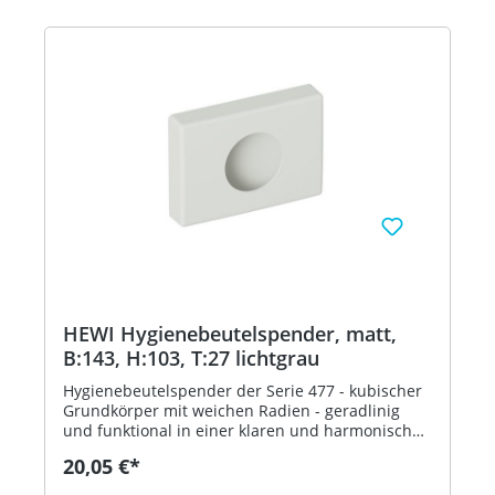
(Tiefschwarz), 55 (Aquablau) und 36 (Koralle) -
inklusive korrosionsfreiem HEWI
Befestigungsmaterial - in HEWI Farbe 95
(Felsgrau)
HEWI Hygienebeutelspender, matt,
B:143, H:103, T:27 lichtgrau
Hygienebeutelspender der Serie 477 - kubischer
Grundkörper mit weichen Radien - geradlinig
und funktional in einer klaren und harmonischen
Formensprache - dient zur Aufnahme und
20,05 €*
Entnahme von handelsüblichen Hygienebeuteln
aus Kunststoff - zur Wandmontage - 143 mm