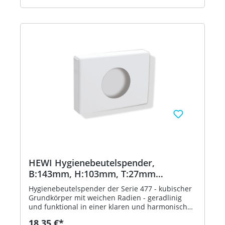
Farbtabelle - inklusive korrosionsfreiem HEWI
Befestigungsmaterial - in HEWI Farbe 18
(Senfgelb)
HEWI Hygienebeutelspender,
B:143mm, H:103mm, T:27mm
signalweiß
Hygienebeutelspender der Serie 477 - kubischer
Grundkörper mit weichen Radien - geradlinig
und funktional in einer klaren und harmonischen
Formensprache - dient zur Aufnahme und
18,35 €*
Entnahme von handelsüblichen Hygienebeuteln