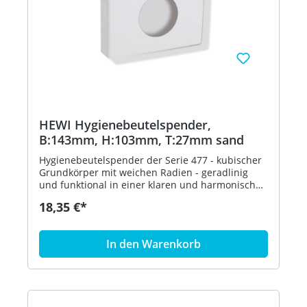
HEWI Hygienebeutelspender,
B:143mm, H:103mm, T:27mm sand
Hygienebeutelspender der Serie 477 - kubischer
Grundkörper mit weichen Radien - geradlinig
und funktional in einer klaren und harmonischen
Formensprache - dient zur Aufnahme und
18,35 €*
Entnahme von handelsüblichen Hygienebeuteln
aus Kunststoff - zur Wandmontage - 143 mm
breit, 103 mm hoch und 27 mm tief - aus
In den Warenkorb
hochglänzendem Polyamid nach HEWI
Farbtabelle - inklusive korrosionsfreiem HEWI
Befestigungsmaterial - in HEWI Farbe 86 (Sand)