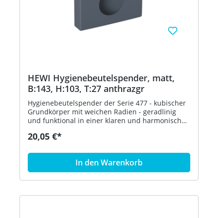
HEWI Hygienebeutelspender, matt,
B:143, H:103, T:27 anthrazgr
Hygienebeutelspender der Serie 477 - kubischer
Grundkörper mit weichen Radien - geradlinig
und funktional in einer klaren und harmonischen
Formensprache - dient zur Aufnahme und
20,05 €*
Entnahme von handelsüblichen Hygienebeuteln
aus Kunststoff - zur Wandmontage - 143 mm
breit, 103 mm hoch und 27 mm tief - aus
In den Warenkorb
hochwertigem, mattem Polyamid in den HEWI
Farben 99 (Reinweiß), 98 (Signalweiß), 97
(Lichtgrau), 95 (Felsgrau), 92 (Anthrazitgrau), 90
(Tiefschwarz), 55 (Aquablau) und 36 (Koralle) -
inklusive korrosionsfreiem HEWI
Befestigungsmaterial - in HEWI Farbe 92
(Anthrazitgrau)