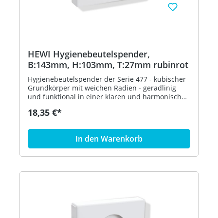
HEWI Hygienebeutelspender,
B:143mm, H:103mm, T:27mm rubinrot
Hygienebeutelspender der Serie 477 - kubischer
Grundkörper mit weichen Radien - geradlinig
und funktional in einer klaren und harmonischen
Formensprache - dient zur Aufnahme und
18,35 €*
Entnahme von handelsüblichen Hygienebeuteln
aus Kunststoff - zur Wandmontage - 143 mm
breit, 103 mm hoch und 27 mm tief - aus
In den Warenkorb
hochglänzendem Polyamid nach HEWI
Farbtabelle - inklusive korrosionsfreiem HEWI
Befestigungsmaterial - in HEWI Farbe 33
(Rubinrot)