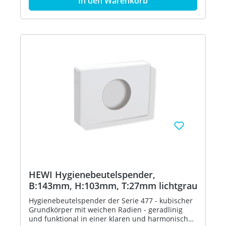
In den Warenkorb
hochglänzendem Polyamid nach HEWI
Farbtabelle - inklusive korrosionsfreiem HEWI
Befestigungsmaterial - in HEWI Farbe 36 (Koralle)
HEWI Hygienebeutelspender,
B:143mm, H:103mm, T:27mm lichtgrau
Hygienebeutelspender der Serie 477 - kubischer
Grundkörper mit weichen Radien - geradlinig
und funktional in einer klaren und harmonischen