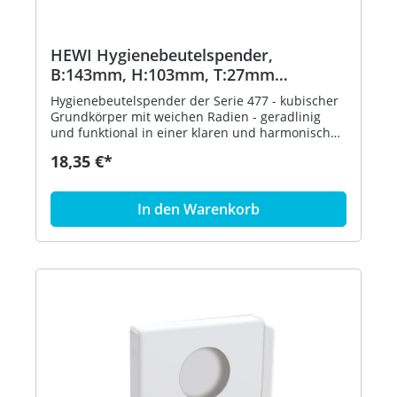
HEWI Hygienebeutelspender,
B:143mm, H:103mm, T:27mm
apfelgrün
Hygienebeutelspender der Serie 477 - kubischer
Grundkörper mit weichen Radien - geradlinig
und funktional in einer klaren und harmonischen
Formensprache - dient zur Aufnahme und
18,35 €*
Entnahme von handelsüblichen Hygienebeuteln
aus Kunststoff - zur Wandmontage - 143 mm
breit, 103 mm hoch und 27 mm tief - aus
In den Warenkorb
hochglänzendem Polyamid nach HEWI
Farbtabelle - inklusive korrosionsfreiem HEWI
Befestigungsmaterial - in HEWI Farbe 74
(Apfelgrün)