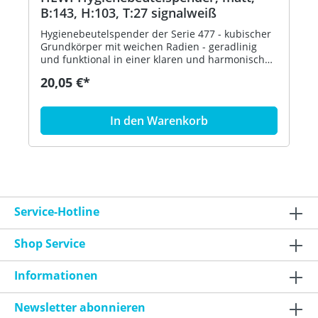
B:143, H:103, T:27 signalweiß
Hygienebeutelspender der Serie 477 - kubischer
Grundkörper mit weichen Radien - geradlinig
und funktional in einer klaren und harmonischen
Formensprache - dient zur Aufnahme und
20,05 €*
Entnahme von handelsüblichen Hygienebeuteln
aus Kunststoff - zur Wandmontage - 143 mm
breit, 103 mm hoch und 27 mm tief - aus
In den Warenkorb
hochwertigem, mattem Polyamid in den HEWI
Farben 99 (Reinweiß), 98 (Signalweiß), 97
(Lichtgrau), 95 (Felsgrau), 92 (Anthrazitgrau), 90
(Tiefschwarz), 55 (Aquablau) und 36 (Koralle) -
inklusive korrosionsfreiem HEWI
Befestigungsmaterial - in HEWI Farbe 98
(Signalweiß)
Service-Hotline
Shop Service
Informationen
Newsletter abonnieren