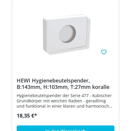
HEWI Hygienebeutelspender,
B:143mm, H:103mm, T:27mm koralle
Hygienebeutelspender der Serie 477 - kubischer
Grundkörper mit weichen Radien - geradlinig
und funktional in einer klaren und harmonischen
Formensprache - dient zur Aufnahme und
18,35 €*
Entnahme von handelsüblichen Hygienebeuteln
aus Kunststoff - zur Wandmontage - 143 mm
breit, 103 mm hoch und 27 mm tief - aus