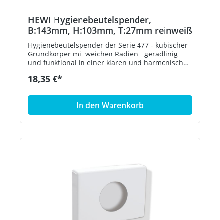
HEWI Hygienebeutelspender,
B:143mm, H:103mm, T:27mm reinweiß
Hygienebeutelspender der Serie 477 - kubischer
Grundkörper mit weichen Radien - geradlinig
und funktional in einer klaren und harmonischen
Formensprache - dient zur Aufnahme und
18,35 €*
Entnahme von handelsüblichen Hygienebeuteln
aus Kunststoff - zur Wandmontage - 143 mm
breit, 103 mm hoch und 27 mm tief - aus
In den Warenkorb
hochglänzendem Polyamid nach HEWI
Farbtabelle - inklusive korrosionsfreiem HEWI
Befestigungsmaterial - in HEWI Farbe 99
(Reinweiß)