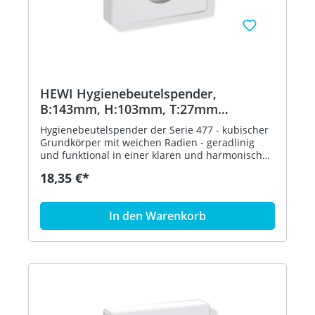
HEWI Hygienebeutelspender,
B:143mm, H:103mm, T:27mm
aquablau
Hygienebeutelspender der Serie 477 - kubischer
Grundkörper mit weichen Radien - geradlinig
und funktional in einer klaren und harmonischen
Formensprache - dient zur Aufnahme und
18,35 €*
Entnahme von handelsüblichen Hygienebeuteln
aus Kunststoff - zur Wandmontage - 143 mm
breit, 103 mm hoch und 27 mm tief - aus
In den Warenkorb
hochglänzendem Polyamid nach HEWI
Farbtabelle - inklusive korrosionsfreiem HEWI
Befestigungsmaterial - in HEWI Farbe 55
(Aquablau)