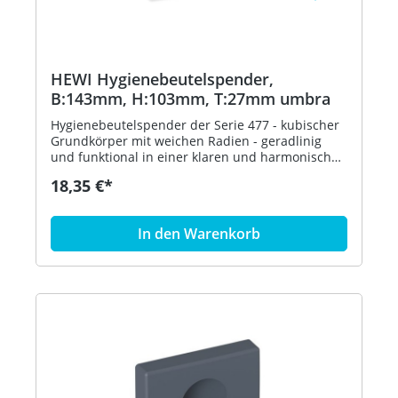
HEWI Hygienebeutelspender,
B:143mm, H:103mm, T:27mm umbra
Hygienebeutelspender der Serie 477 - kubischer
Grundkörper mit weichen Radien - geradlinig
und funktional in einer klaren und harmonischen
Formensprache - dient zur Aufnahme und
18,35 €*
Entnahme von handelsüblichen Hygienebeuteln
aus Kunststoff - zur Wandmontage - 143 mm
breit, 103 mm hoch und 27 mm tief - aus
In den Warenkorb
hochglänzendem Polyamid nach HEWI
Farbtabelle - inklusive korrosionsfreiem HEWI
Befestigungsmaterial - in HEWI Farbe 84 (Umbra)