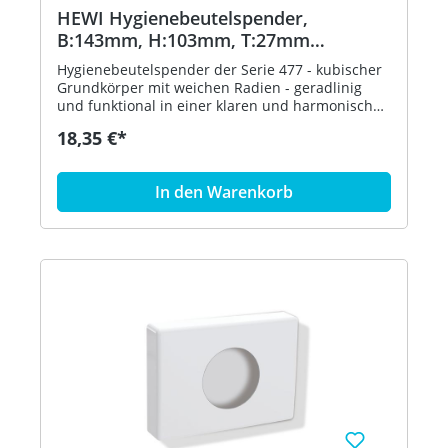
HEWI Hygienebeutelspender,
B:143mm, H:103mm, T:27mm
tiefschwarz
Hygienebeutelspender der Serie 477 - kubischer
Grundkörper mit weichen Radien - geradlinig
und funktional in einer klaren und harmonischen
Formensprache - dient zur Aufnahme und
18,35 €*
Entnahme von handelsüblichen Hygienebeuteln
aus Kunststoff - zur Wandmontage - 143 mm
breit, 103 mm hoch und 27 mm tief - aus
In den Warenkorb
hochglänzendem Polyamid nach HEWI
Farbtabelle - inklusive korrosionsfreiem HEWI
Befestigungsmaterial - in HEWI Farbe 90
(Tiefschwarz)