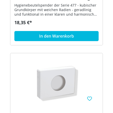
Hygienebeutelspender der Serie 477 - kubischer
Grundkörper mit weichen Radien - geradlinig
und funktional in einer klaren und harmonischen
Formensprache - dient zur Aufnahme und
18,35 €*
Entnahme von handelsüblichen Hygienebeuteln
aus Kunststoff - zur Wandmontage - 143 mm
breit, 103 mm hoch und 27 mm tief - aus
In den Warenkorb
hochglänzendem Polyamid nach HEWI
Farbtabelle - inklusive korrosionsfreiem HEWI
Befestigungsmaterial - in HEWI Farbe 72
(Maigrün)