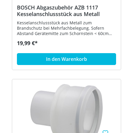
BOSCH Abgaszubehör AZB 1117
Kesselanschlussstück aus Metall
Kesselanschlussstück aus Metall zum
Brandschutz bei Mehrfachbelegung. Sofern
Abstand Gerätemitte zum Schornstein < 60cm
Hersteller: Bosch Thermotechnik GmbH Typ: AZB
19,99 €*
1117 Bestell-Nr.: 7738110512 Preisgültigkeit:
01.07.2020
In den Warenkorb