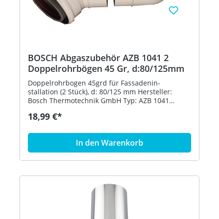
BOSCH Abgaszubehör AZB 1041 2
Doppelrohrbögen 45 Gr, d:80/125mm
Doppelrohrbogen 45grd für Fassadenin-
stallation (2 Stück), d: 80/125 mm Hersteller:
Bosch Thermotechnik GmbH Typ: AZB 1041
Bestell-Nr.: 7719003700 Preisgültigkeit:
18,99 €*
01.07.2020
In den Warenkorb