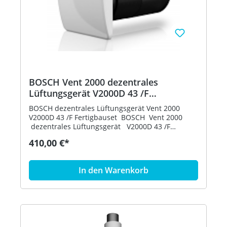
BOSCH Vent 2000 dezentrales
Lüftungsgerät V2000D 43 /F
Fertigbauset 7735600364 V2000
BOSCH dezentrales Lüftungsgerät Vent 2000
7735600364
V2000D 43 /F Fertigbauset BOSCH Vent 2000
dezentrales Lüftungsgerät V2000D 43 /F
Fertigbauset 7735600364 V2000 D Ohne
410,00 €*
Montagerohr ohne Außenhaube Ohne Trafo und
ohne Regelung Gerätebeschreibung: -
Dezentrales Gerät 7735600364 zur Kontrollierten
In den Warenkorb
Wohnungslüftung mit Wärmerückgewinnung -
Effizient im paarweisen Betrieb mit hoher
Luftleistung von bis zu 43 m3/h -
Bedarfsgerechte Wohnungslüftung durch
integrierten Feuchtesensor, Luftmenge 4-stufig
regelbar - Leiser Betrieb und hohe Wärmerückge-
winnung durch integrierten Wärmespeicher -