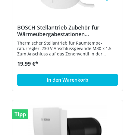
BOSCH Stellantrieb Zubehör für
Wärmeübergabestationen
Thermischer Stellantrieb, 230 V,
Thermischer Stellantrieb für Raumtempe-
M30x1,5 8718
raturregler, 230 V Anschlussgewinde M30 x 1,5
Zum Anschluss auf das Zonenventil in der
Stationen WS V/T/4L Hersteller: Bosch
19,99 €*
Thermotechnik GmbH Typ: TS 230 Bestell-Nr.:
8718533446 Preisgültigkeit: 01.07.2020
In den Warenkorb
Tipp