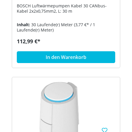
8738206184
BOSCH Luftwärmepumpen Kabel 30 CANbus-
Kabel 2x2x0,75mm2, L: 30 m
Inhalt:
30 Laufende(r) Meter
(3,77 €* / 1
Laufende(r) Meter)
112,99 €*
In den Warenkorb