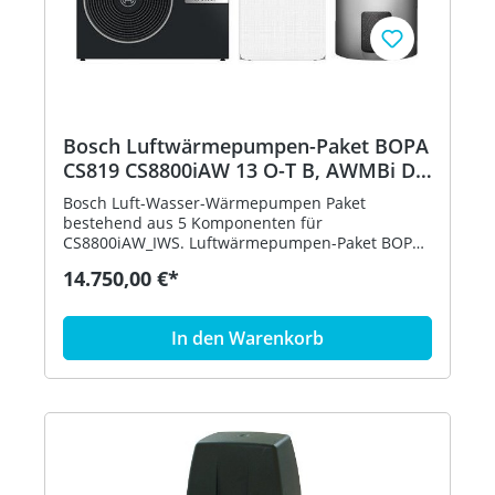
Bosch Luftwärmepumpen-Paket BOPA
CS819 CS8800iAW 13 O-T B, AWMBi D,
WH 290 7739625468
Bosch Luft-Wasser-Wärmepumpen Paket
bestehend aus 5 Komponenten für
CS8800iAW_IWS. Luftwärmepumpen-Paket BOPA
CS819 CS8800iAW 13 O-T B, AWMBi D, WH 290
14.750,00 €*
bestehend aus:· BOSCH Mono-Außeneinheit
CS8800iAW13 O-TB, 13 kW, schwarz, 3-phasig,
1050x1350x540, Bestell-Nr.: 7724002139 · BOSCH
In den Warenkorb
Monoblock-Inneneinheit AMBi D, CS8800
Baureihe, Inneneinh. mit Puffer, Bestell-Nr.:
7724001335 · BOSCH Wärmepumpenspei. STORA
WH 290 LP1B, 1294x700, 277 L, zylindrisch, silber,
Bestell-Nr.: 8735100641 · BOSCH Zubehör für
Warmwasserspeicher SF4, Speicherfühler ohne
Befestigungsset, Bestell-Nr.: 7735502290 · BOSCH
Installationszubehör HPF 1", Schlammabscheider