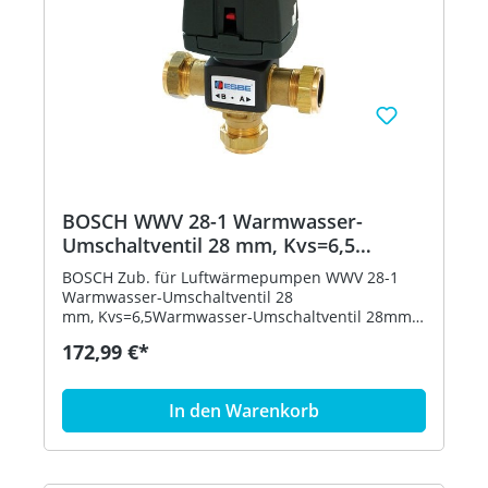
1", Bestell-Nr.: 7738347004
BOSCH WWV 28-1 Warmwasser-
Umschaltventil 28 mm, Kvs=6,5
8738201411
BOSCH Zub. für Luftwärmepumpen WWV 28-1
Warmwasser-Umschaltventil 28
mm, Kvs=6,5Warmwasser-Umschaltventil 28mm,
inklusi- ve Motor, Kvs=6,5 im Verteilmodus, Ver-
172,99 €*
wendung bei CS3400iAWS, NKS-1 und Supraeco T
STE 130...170-1, Compress 7000i AW als
Umschaltventil (VC0) bei Anwendung eines
In den Warenkorb
Pufferspeichers im Sys- tem, Tronic Heat 3500 als
WW-Umschalt- ventil Hersteller: Bosch
Thermotechnik GmbH Typ: WWV28-1 Bestell-Nr.:
8738201411