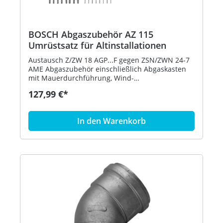
BOSCH Abgaszubehör AZ 115
Umrüstsatz für Altinstallationen
Austausch Z/ZW 18 AGP...F gegen ZSN/ZWN 24-7
AME Abgaszubehör einschließlich Abgaskasten
mit Mauerdurchführung, Wind-
schutzeinrichtung, Abdeckblenden Hersteller:
127,99 €*
Bosch Thermotechnik GmbH Typ: AZ 115 Bestell-
Nr.: 7719000740 Preisgültigkeit: 01.07.2020
In den Warenkorb