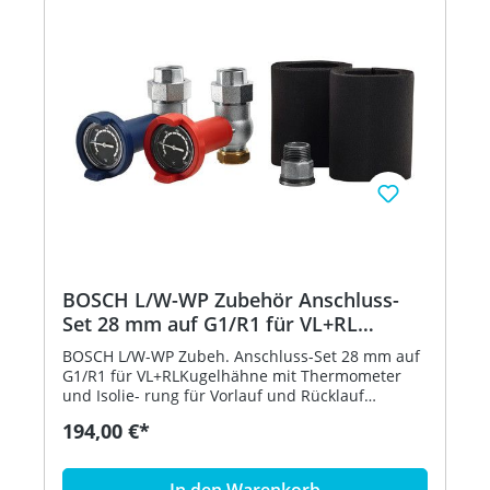
BOSCH L/W-WP Zubehör Anschluss-
Set 28 mm auf G1/R1 für VL+RL
8732962227
BOSCH L/W-WP Zubeh. Anschluss-Set 28 mm auf
G1/R1 für VL+RLKugelhähne mit Thermometer
und Isolie- rung für Vorlauf und Rücklauf
Inneneinheiten Compress 5800i AW / 6800i AW
194,00 €*
Hersteller: Bosch Thermotechnik GmbH Typ:
Anschluss-Set 28 mm auf G 1 1/4 Bestell-Nr.:
8732962227
In den Warenkorb