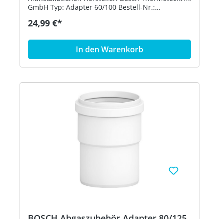
GmbH Typ: Adapter 60/100 Bestell-Nr.:
7736700774 Preisgültigkeit: 01.07.2020
24,99 €*
In den Warenkorb
BOSCH Abgaszubehör Adapter 80/125