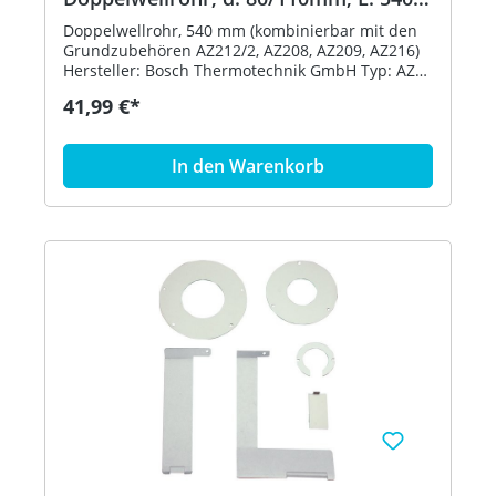
mm
Doppelwellrohr, 540 mm (kombinierbar mit den
Grundzubehören AZ212/2, AZ208, AZ209, AZ216)
Hersteller: Bosch Thermotechnik GmbH Typ: AZ
213 Bestell-Nr.: 7719001287 Preisgültigkeit:
41,99 €*
01.07.2020
In den Warenkorb