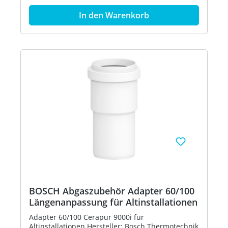
(DiBt): Bauartzulassung Z-51.3-402 Höhe: 235 mm
Breite: 206 mm Tiefe: 361 mm Nettogewicht: 3 kg
In den Warenkorb
Hersteller: Bosch Thermotechnik GmbH Bestell-
Nr.: 7735600364
BOSCH Abgaszubehör Adapter 60/100
Längenanpassung für Altinstallationen
Adapter 60/100 Cerapur 9000i für
Altinstallationen Hersteller: Bosch Thermotechnik