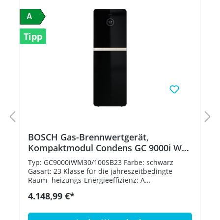
A
Tipp
BOSCH Gas-Brennwertgerät,
Kompaktmodul Condens GC 9000i WM
30/100 SB 23
Typ: GC9000iWM30/100SB23 Farbe: schwarz
Gasart: 23 Klasse für die jahreszeitbedingte
Raum- heizungs-Energieeffizienz: A
Energieeffizienzklassen-Spektrum: A+++ -> D
4.148,99 €*
Nennwärmeleistung bei 80/60 grdC: 29 kW
Jahreszeitbedingte Raumheizungs-Energie-
effizienz: 94 % Schallleistungspegel in