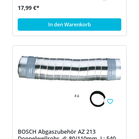
173 Bestell-Nr.: 7719000995 Preisgültigkeit:
17,99 €*
01.07.2020
In den Warenkorb
BOSCH Abgaszubehör AZ 213
Doppelwellrohr, d: 80/110mm, L: 540