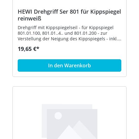
HEWI Drehgriff Ser 801 für Kippspiegel
reinweiß
Drehgriff mit Kippspiegelseil - für Kippspiegel
801.01.100, 801.01..4.. und 801.01.200 - zur
Verstellung der Neigung des Kippspiegels - inkl.
Befestigungsmaterial - aus hochglänzendem
19,65 €*
Polyamid nach HEWI Farbtabelle - in HEWI Farbe
99 (Reinweiß)
In den Warenkorb