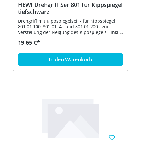
HEWI Drehgriff Ser 801 für Kippspiegel
tiefschwarz
Drehgriff mit Kippspiegelseil - für Kippspiegel
801.01.100, 801.01..4.. und 801.01.200 - zur
Verstellung der Neigung des Kippspiegels - inkl.
Befestigungsmaterial - aus hochglänzendem
19,65 €*
Polyamid nach HEWI Farbtabelle - in HEWI Farbe
90 (Tiefschwarz)
In den Warenkorb