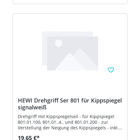
HEWI Drehgriff Ser 801 für Kippspiegel
signalweiß
Drehgriff mit Kippspiegelseil - für Kippspiegel
801.01.100, 801.01..4.. und 801.01.200 - zur
Verstellung der Neigung des Kippspiegels - inkl.
Befestigungsmaterial - aus hochglänzendem
19,65 €*
Polyamid nach HEWI Farbtabelle - in HEWI Farbe