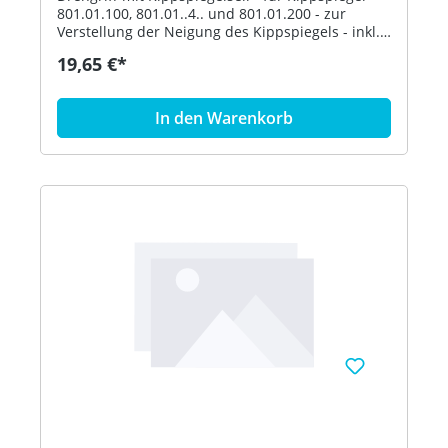
801.01.100, 801.01..4.. und 801.01.200 - zur
Verstellung der Neigung des Kippspiegels - inkl.
Befestigungsmaterial - aus hochglänzendem
19,65 €*
Polyamid nach HEWI Farbtabelle - in HEWI Farbe
50 (Stahlblau)
In den Warenkorb