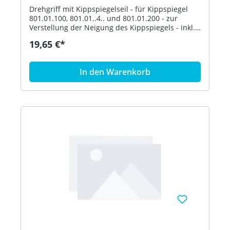
Drehgriff mit Kippspiegelseil - für Kippspiegel
801.01.100, 801.01..4.. und 801.01.200 - zur
Verstellung der Neigung des Kippspiegels - inkl.
Befestigungsmaterial - aus hochglänzendem
19,65 €*
Polyamid nach HEWI Farbtabelle - in HEWI Farbe
72 (Maigrün)
In den Warenkorb