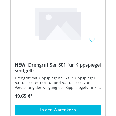
HEWI Drehgriff Ser 801 für Kippspiegel
senfgelb
Drehgriff mit Kippspiegelseil - für Kippspiegel
801.01.100, 801.01..4.. und 801.01.200 - zur
Verstellung der Neigung des Kippspiegels - inkl.
Befestigungsmaterial - aus hochglänzendem
19,65 €*
Polyamid nach HEWI Farbtabelle - in HEWI Farbe
18 (Senfgelb)
In den Warenkorb