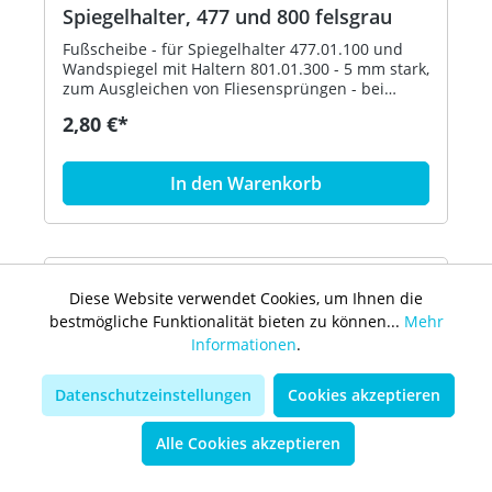
Spiegelhalter, 477 und 800 felsgrau
Fußscheibe - für Spiegelhalter 477.01.100 und
Wandspiegel mit Haltern 801.01.300 - 5 mm stark,
zum Ausgleichen von Fliesensprüngen - bei
Bedarf können auch mehrere Fußscheiben
2,80 €*
aufeinander geklebt werden - aus
hochglänzendem Polyamid nach HEWI
Farbtabelle - in HEWI Farbe 95 (Felsgrau)
In den Warenkorb
Diese Website verwendet Cookies, um Ihnen die
bestmögliche Funktionalität bieten zu können...
Mehr
Informationen
.
Datenschutzeinstellungen
Cookies akzeptieren
Alle Cookies akzeptieren