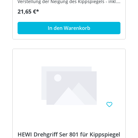
Verstellung der Neigung des Kippspiegels - inkl.
Befestigungsmaterial - aus hochwertigem,
21,65 €*
mattem Polyamid in den HEWI Farben 99
(Reinweiß), 98 (Signalweiß), 97 (Lichtgrau), 95
(Felsgrau), 92 (Anthrazitgrau) und 90
In den Warenkorb
(Tiefschwarz) - in HEWI Farbe 90 (Tiefschwarz)
HEWI Drehgriff Ser 801 für Kippspiegel