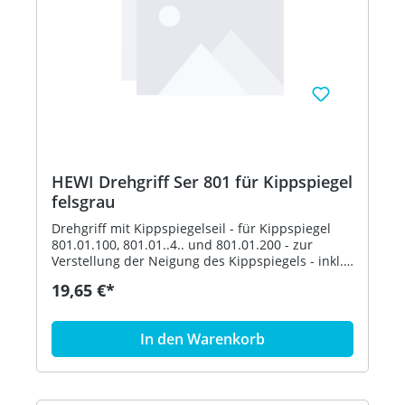
HEWI Drehgriff Ser 801 für Kippspiegel
felsgrau
Drehgriff mit Kippspiegelseil - für Kippspiegel
801.01.100, 801.01..4.. und 801.01.200 - zur
Verstellung der Neigung des Kippspiegels - inkl.
Befestigungsmaterial - aus hochglänzendem
19,65 €*
Polyamid nach HEWI Farbtabelle - in HEWI Farbe
95 (Felsgrau)
In den Warenkorb