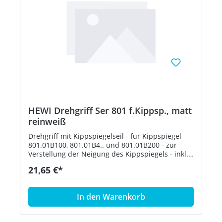
HEWI Drehgriff Ser 801 f.Kippsp., matt
reinweiß
Drehgriff mit Kippspiegelseil - für Kippspiegel
801.01B100, 801.01B4.. und 801.01B200 - zur
Verstellung der Neigung des Kippspiegels - inkl.
Befestigungsmaterial - aus hochwertigem,
21,65 €*
mattem Polyamid in den HEWI Farben 99
(Reinweiß), 98 (Signalweiß), 97 (Lichtgrau), 95
(Felsgrau), 92 (Anthrazitgrau) und 90
In den Warenkorb
(Tiefschwarz) - in HEWI Farbe 99 (Reinweiß)