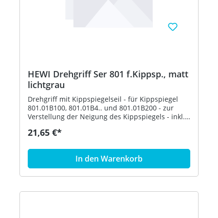
HEWI Drehgriff Ser 801 f.Kippsp., matt
lichtgrau
Drehgriff mit Kippspiegelseil - für Kippspiegel
801.01B100, 801.01B4.. und 801.01B200 - zur
Verstellung der Neigung des Kippspiegels - inkl.
Befestigungsmaterial - aus hochwertigem,
21,65 €*
mattem Polyamid in den HEWI Farben 99
(Reinweiß), 98 (Signalweiß), 97 (Lichtgrau), 95
(Felsgrau), 92 (Anthrazitgrau) und 90
In den Warenkorb
(Tiefschwarz) - in HEWI Farbe 97 (Lichtgrau)