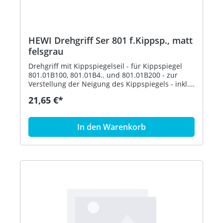
HEWI Drehgriff Ser 801 f.Kippsp., matt
felsgrau
Drehgriff mit Kippspiegelseil - für Kippspiegel
801.01B100, 801.01B4.. und 801.01B200 - zur
Verstellung der Neigung des Kippspiegels - inkl.
Befestigungsmaterial - aus hochwertigem,
21,65 €*
mattem Polyamid in den HEWI Farben 99
(Reinweiß), 98 (Signalweiß), 97 (Lichtgrau), 95
(Felsgrau), 92 (Anthrazitgrau) und 90
In den Warenkorb
(Tiefschwarz) - in HEWI Farbe 95 (Felsgrau)