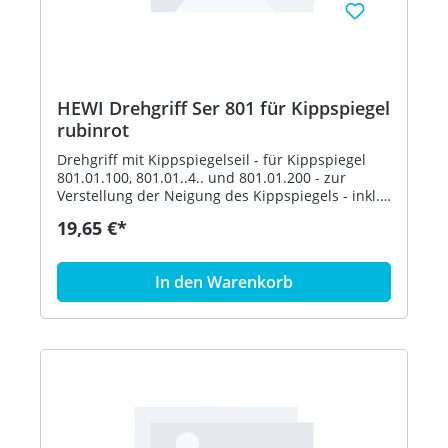
HEWI Drehgriff Ser 801 für Kippspiegel
rubinrot
Drehgriff mit Kippspiegelseil - für Kippspiegel
801.01.100, 801.01..4.. und 801.01.200 - zur
Verstellung der Neigung des Kippspiegels - inkl.
Befestigungsmaterial - aus hochglänzendem
19,65 €*
Polyamid nach HEWI Farbtabelle - in HEWI Farbe
33 (Rubinrot)
In den Warenkorb