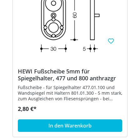
HEWI Fußscheibe 5mm für
Spiegelhalter, 477 und 800 anthrazgr
Fußscheibe - für Spiegelhalter 477.01.100 und
Wandspiegel mit Haltern 801.01.300 - 5 mm stark,
zum Ausgleichen von Fliesensprüngen - bei
Bedarf können auch mehrere Fußscheiben
2,80 €*
aufeinander geklebt werden - aus
hochglänzendem Polyamid nach HEWI
Farbtabelle - in HEWI Farbe 92 (Anthrazitgrau)
In den Warenkorb