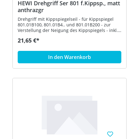
HEWI Drehgriff Ser 801 f.Kippsp., matt
anthrazgr
Drehgriff mit Kippspiegelseil - für Kippspiegel
801.01B100, 801.01B4.. und 801.01B200 - zur
Verstellung der Neigung des Kippspiegels - inkl.
Befestigungsmaterial - aus hochwertigem,
21,65 €*
mattem Polyamid in den HEWI Farben 99
(Reinweiß), 98 (Signalweiß), 97 (Lichtgrau), 95
(Felsgrau), 92 (Anthrazitgrau) und 90
In den Warenkorb
(Tiefschwarz) - in HEWI Farbe 92 (Anthrazitgrau)