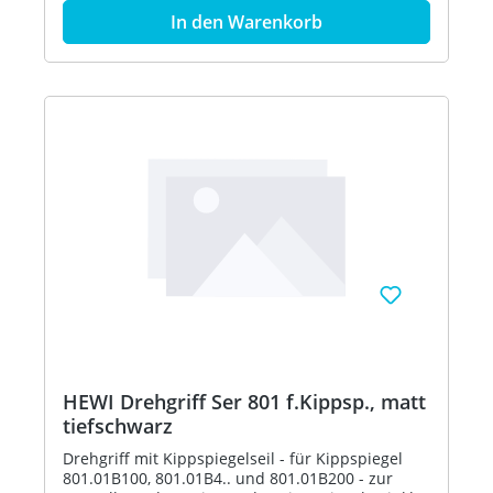
(Felsgrau), 92 (Anthrazitgrau) und 90
In den Warenkorb
(Tiefschwarz) - in HEWI Farbe 98 (Signalweiß)
HEWI Drehgriff Ser 801 f.Kippsp., matt
tiefschwarz
Drehgriff mit Kippspiegelseil - für Kippspiegel
801.01B100, 801.01B4.. und 801.01B200 - zur