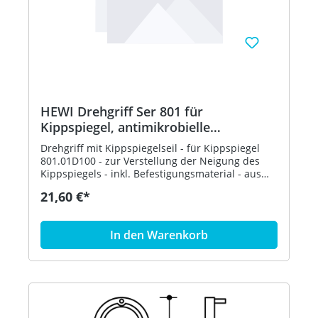
HEWI Drehgriff Ser 801 für
Kippspiegel, antimikrobielle
Ausrüstung signalweiß
Drehgriff mit Kippspiegelseil - für Kippspiegel
801.01D100 - zur Verstellung der Neigung des
Kippspiegels - inkl. Befestigungsmaterial - aus
hochwertigem Polyamid in HEWI Farbe 98
21,60 €*
(Signalweiß), mit antimikrobiell wirksamem
Mikrosilber - in HEWI Farbe 98 (Signalweiß)
In den Warenkorb