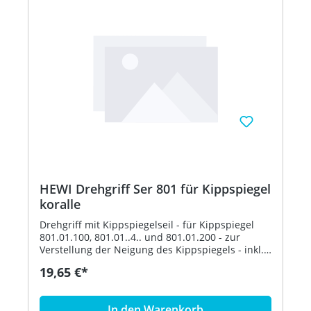
HEWI Drehgriff Ser 801 für Kippspiegel
koralle
Drehgriff mit Kippspiegelseil - für Kippspiegel
801.01.100, 801.01..4.. und 801.01.200 - zur
Verstellung der Neigung des Kippspiegels - inkl.
Befestigungsmaterial - aus hochglänzendem
19,65 €*
Polyamid nach HEWI Farbtabelle - in HEWI Farbe
36 (Koralle)
In den Warenkorb