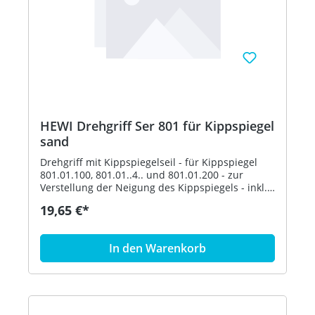
HEWI Drehgriff Ser 801 für Kippspiegel
sand
Drehgriff mit Kippspiegelseil - für Kippspiegel
801.01.100, 801.01..4.. und 801.01.200 - zur
Verstellung der Neigung des Kippspiegels - inkl.
Befestigungsmaterial - aus hochglänzendem
19,65 €*
Polyamid nach HEWI Farbtabelle - in HEWI Farbe
86 (Sand)
In den Warenkorb