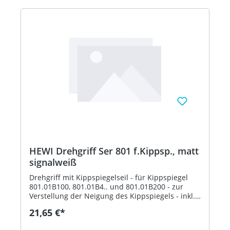
HEWI Drehgriff Ser 801 f.Kippsp., matt
signalweiß
Drehgriff mit Kippspiegelseil - für Kippspiegel
801.01B100, 801.01B4.. und 801.01B200 - zur
Verstellung der Neigung des Kippspiegels - inkl.
Befestigungsmaterial - aus hochwertigem,
21,65 €*
mattem Polyamid in den HEWI Farben 99
(Reinweiß), 98 (Signalweiß), 97 (Lichtgrau), 95