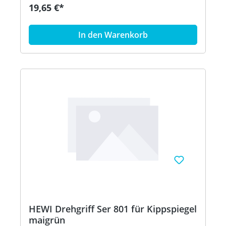
Befestigungsmaterial - aus hochglänzendem
19,65 €*
Polyamid nach HEWI Farbtabelle - in HEWI Farbe
97 (Lichtgrau)
In den Warenkorb
HEWI Drehgriff Ser 801 für Kippspiegel
maigrün