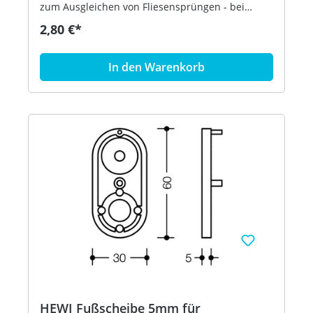
zum Ausgleichen von Fliesensprüngen - bei
Bedarf können auch mehrere Fußscheiben
2,80 €*
aufeinander geklebt werden - aus
hochglänzendem Polyamid nach HEWI
Farbtabelle - in HEWI Farbe 55 (Aquablau)
In den Warenkorb
HEWI Fußscheibe 5mm für