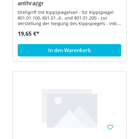
anthrazgr
Drehgriff mit Kippspiegelseil - für Kippspiegel
801.01.100, 801.01..4.. und 801.01.200 - zur
Verstellung der Neigung des Kippspiegels - inkl.
Befestigungsmaterial - aus hochglänzendem
19,65 €*
Polyamid nach HEWI Farbtabelle - in HEWI Farbe
92 (Anthrazitgrau)
In den Warenkorb