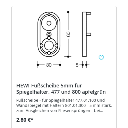
HEWI Fußscheibe 5mm für
Spiegelhalter, 477 und 800 apfelgrün
Fußscheibe - für Spiegelhalter 477.01.100 und
Wandspiegel mit Haltern 801.01.300 - 5 mm stark,
zum Ausgleichen von Fliesensprüngen - bei
Bedarf können auch mehrere Fußscheiben
2,80 €*
aufeinander geklebt werden - aus
hochglänzendem Polyamid nach HEWI