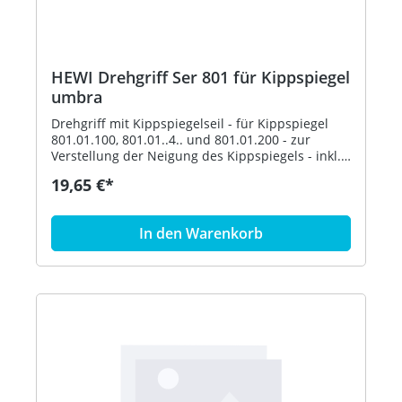
HEWI Drehgriff Ser 801 für Kippspiegel
umbra
Drehgriff mit Kippspiegelseil - für Kippspiegel
801.01.100, 801.01..4.. und 801.01.200 - zur
Verstellung der Neigung des Kippspiegels - inkl.
Befestigungsmaterial - aus hochglänzendem
19,65 €*
Polyamid nach HEWI Farbtabelle - in HEWI Farbe
84 (Umbra)
In den Warenkorb