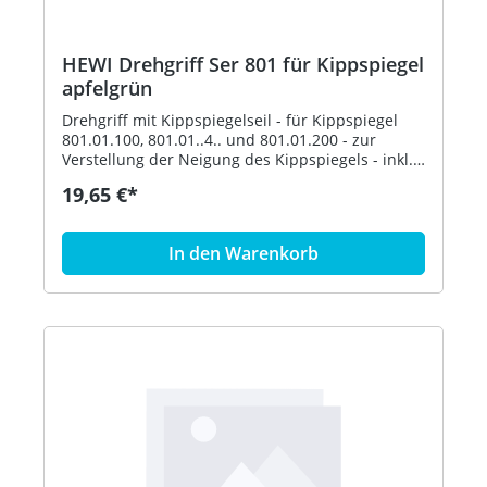
HEWI Drehgriff Ser 801 für Kippspiegel
apfelgrün
Drehgriff mit Kippspiegelseil - für Kippspiegel
801.01.100, 801.01..4.. und 801.01.200 - zur
Verstellung der Neigung des Kippspiegels - inkl.
Befestigungsmaterial - aus hochglänzendem
19,65 €*
Polyamid nach HEWI Farbtabelle - in HEWI Farbe
74 (Apfelgrün)
In den Warenkorb