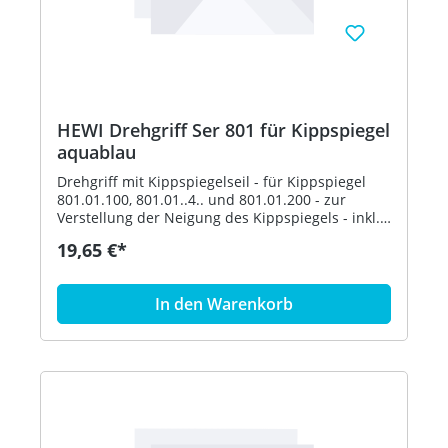
HEWI Drehgriff Ser 801 für Kippspiegel
aquablau
Drehgriff mit Kippspiegelseil - für Kippspiegel
801.01.100, 801.01..4.. und 801.01.200 - zur
Verstellung der Neigung des Kippspiegels - inkl.
Befestigungsmaterial - aus hochglänzendem
19,65 €*
Polyamid nach HEWI Farbtabelle - in HEWI Farbe
55 (Aquablau)
In den Warenkorb