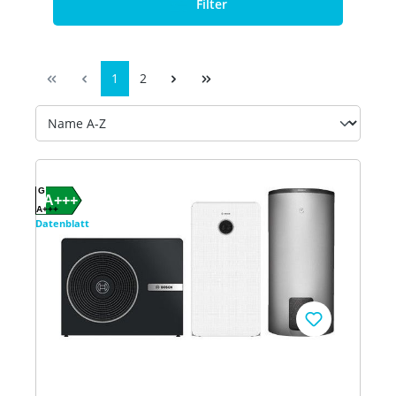
Filter
1
2
G
A+++
A+++
Datenblatt