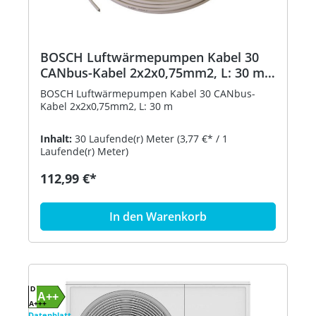
BOSCH Luftwärmepumpen Kabel 30
CANbus-Kabel 2x2x0,75mm2, L: 30 m
8738206184
BOSCH Luftwärmepumpen Kabel 30 CANbus-
Kabel 2x2x0,75mm2, L: 30 m
Inhalt:
30 Laufende(r) Meter
(3,77 €* / 1
Laufende(r) Meter)
112,99 €*
In den Warenkorb
D
A++
A+++
Datenblatt