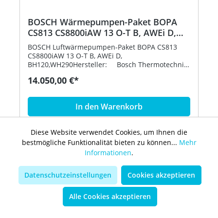
BOSCH Wärmepumpen-Paket BOPA
CS813 CS8800iAW 13 O-T B, AWEi D,
BH120,WH290 7739625470
BOSCH Luftwärmepumpen-Paket BOPA CS813
CS8800iAW 13 O-T B, AWEi D,
BH120,WH290Hersteller: Bosch Thermotechnik
GmbH Pakettyp: BOPA CS813 Bestell-
14.050,00 €*
Nr.: 7739625470bestehend aus: · BOSCH Mono-
Außeneinheit CS8800iAW13 O-TB, 13 kW,
schwarz, 3-phasig, 1050x1350x540, Bestell-Nr.:
In den Warenkorb
7724002139 · BOSCH Monoblock-Inneneinheit
AWEi D, CS8800 Baureihe, Inneneinh.
wandhängend, Bestell-Nr.: 7724001331 · BOSCH
Diese Website verwendet Cookies, um Ihnen die
Pufferspeicher STORA BH 120-5 1 A, für
bestmögliche Funktionalität bieten zu können...
Mehr
Wärmepumpen, 980x600, 120 L, silber, Bestell-
Nr.: 7735501535 · BOSCH Wärmepumpenspei.
Informationen
.
G
STORA WH 290 LP1B, 1294x700, 277 L, zylindrisch,
A+++
A+++
silber, Bestell-Nr.: 8735100641 · BOSCH Zubehör
Datenschutzeinstellungen
Cookies akzeptieren
Datenblatt
für Warmwasserspeicher SF4, Speicherfühler
ohne Befestigungsset, Bestell-Nr.: 7735502290 ·
BOSCH Installationszubehör HPF 1",
Alle Cookies akzeptieren
Schlammabscheider 1", Bestell-Nr.:
7738347004BOSCH Luftwärmepumpen-Paket