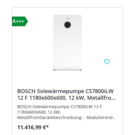
A+++
BOSCH Solewärmepumpe CS7800iLW
12 F 1180x600x600, 12 kW, Metallfront
8738212053
BOSCH Solewärmepumpe CS7800iLW 12 F
1180x600x600, 12 kW,
MetallfrontGerätebeschreibung: - Modulierende
Sole-Wasser-Wärmepumpe Compress 7800i LW
11.416,99 €*
(F) - Sehr leise - Schnelle, einfache und
platzsparende Installation - 5 Zoll Farb-