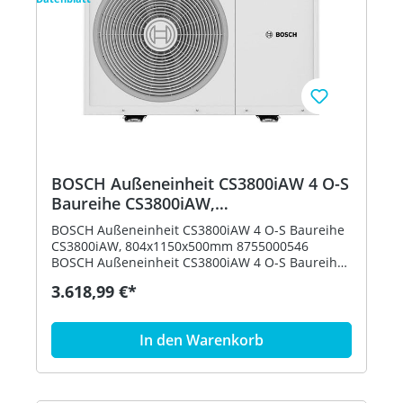
BOSCH Außeneinheit CS3800iAW 4 O-S
Baureihe CS3800iAW,
804x1150x500mm 8755000546
BOSCH Außeneinheit CS3800iAW 4 O-S Baureihe
CS3800iAW, 804x1150x500mm 8755000546
BOSCH Außeneinheit CS3800iAW 4 O-S Baureihe
CS3800iAW,
3.618,99 €*
804x1150x500mmGerätebeschreibung: -
Außenaufgestellte Luft-Wasser Wärme- pumpe
in Monoblock-Ausführung - Natürliches
In den Warenkorb
Kältemittel R290 (Propan) mit äußerst geringem
Treibhauspoten- tial - Attraktives Preis-
Leistungsverhältnis mit Fokus auf den Einsatz
im Bestand oder Neubau - Hohe Effizienz im