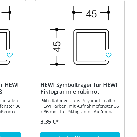
ür HEWI
HEWI Symbolträger für HEWI
ß
Piktogramme rubinrot
 in allen
Pikto-Rahmen - aus Polyamid in allen
fenster 36
HEWI Farben, mit Aufnahmefenster 36
Außenmaße
x 36 mm, für Piktogramm, Außenmaße
99
45 x 45 mm - in HEWI Farbe 33
3,35 €*
(Rubinrot)