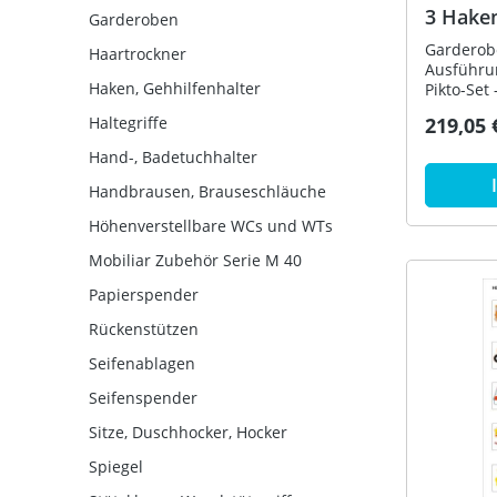
3 Hake
Garderoben
links a
Garderob
Haartrockner
Ausführun
Haken, Gehhilfenhalter
Pikto-Set
Piktogra
Haltegriffe
219,05 
Durchmes
korrosion
Hand-, Badetuchhalter
gerades R
feststeh
Handbrausen, Brauseschläuche
(801.90.0
Höhenverstellbare WCs und WTs
(Apfelgrü
mm für P
Mobiliar Zubehör Serie M 40
Durchmes
und aus 
Papierspender
Nase Dur
Rückenstützen
Polyamid 
(Signalwe
Seifenablagen
Polyamid
in HEWI F
Seifenspender
mit Kugel
98 (Signa
Sitze, Duschhocker, Hocker
Höhe ca. 
Spiegel
Rosetten
Farbunter