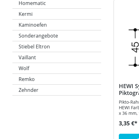
Homematic
Kermi
Kaminoefen
Sonderangebote
Stiebel Eltron
Vaillant
Wolf
Remko
HEWI S
Zehnder
Piktog
Pikto-Rah
HEWI Far
x 36 mm,
45 x 45 m
3,35 €*
(Maigrün)