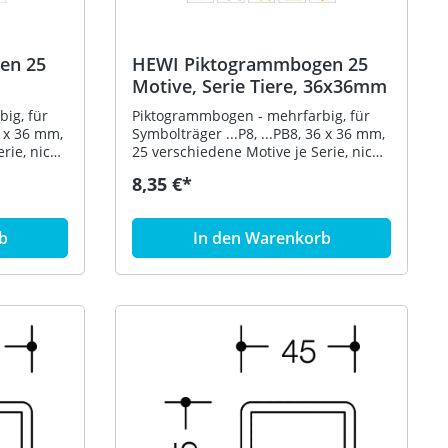
rung
-Bögen in
chriften
en 25
HEWI Piktogrammbogen 25
33.1772A,
ltlich -
Motive, Serie Tiere, 36x36mm
ig, für
Piktogrammbogen - mehrfarbig, für
 Dübel
6 x 36 mm,
Symbolträger ...P8, ...PB8, 36 x 36 mm,
rie, nicht
25 verschiedene Motive je Serie, nicht
selbstklebend, Serie Tiere
8,35 €*
b
In den Warenkorb