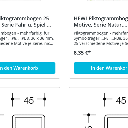
 Lieferung ohne
möglich - zur Individualisie
ungsschrauben und Dübel
zusätzlich HEWI Piktogramm
HEWI 33.7336.6HPL
Blanko-Ausführung zum Bes
iktogrammbogen 25
HEWI Piktogrammbog
33.1772E oder mit Motiven 
33.1772B oder 33.1772D erhä
 Serie Fahr u. Spiel,
Motive, Serie Natur,
Lieferung ohne
mm
36x36mm
mbogen - mehrfarbig, für
Piktogrammbogen - mehrfarb
Befestigungsschrauben und
er ...P8, ...PB8, 36 x 36 mm,
Symbolträger ...P8, ...PB8, 3
Artikel: HEWI 33.7336.6HPR
iedene Motive je Serie, nicht
25 verschiedene Motive je Se
bend, Serie Fahrzeuge und
selbstklebend, Serie Natur
8,35 €*
hen
In den Warenkorb
In den Warenkor