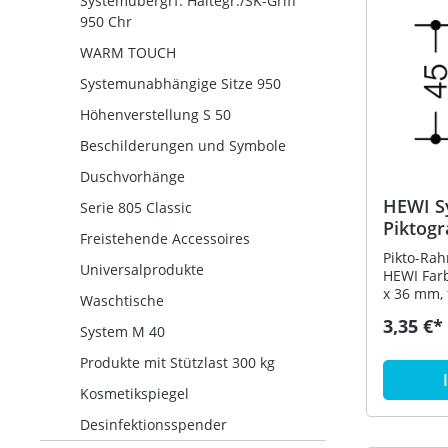
Systemübergrf. Haltegr./SK-Griff
950 Chr
WARM TOUCH
Systemunabhängige Sitze 950
Höhenverstellung S 50
Beschilderungen und Symbole
Duschvorhänge
HEWI S
Serie 805 Classic
Piktog
Freistehende Accessoires
Pikto-Rah
Universalprodukte
HEWI Far
x 36 mm,
Waschtische
45 x 45 m
3,35 €*
(Felsgrau)
System M 40
Produkte mit Stützlast 300 kg
Kosmetikspiegel
Desinfektionsspender