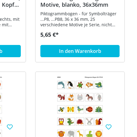
 Kopf
Motive, blanko, 36x36mm
Piktogrammbogen - für Symbolträger
echts, mit
...P8, ...PB8, 36 x 36 mm, 25
 mit
verschiedene Motive je Serie, nicht
gensystem,
selbstklebend, Blanko-Ausführung
5,65 €*
weiß für Selbstbeschriftung bzw. -
lkern -
bemalung
mit 3
b
In den Warenkorb
 60 x 41
enkopf
szeigend
folie.
us
er 23 mm
Abschluss
HEWI Farbe
 900 mm
ung mit
mm
nier sind