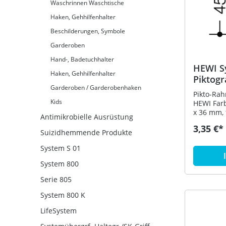
Waschrinnen Waschtische
Haken, Gehhilfenhalter
Beschilderungen, Symbole
Garderoben
Hand-, Badetuchhalter
HEWI S
Haken, Gehhilfenhalter
Piktog
Garderoben / Garderobenhaken
Pikto-Rah
Kids
HEWI Far
x 36 mm,
Antimikrobielle Ausrüstung
45 x 45 m
3,35 €*
(Anthrazi
Suizidhemmende Produkte
System S 01
System 800
Serie 805
System 800 K
LifeSystem