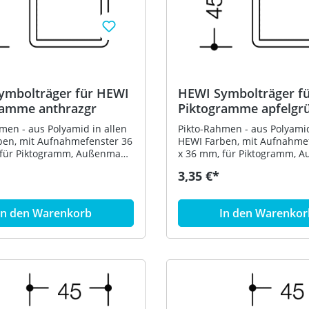
ymbolträger für HEWI
HEWI Symbolträger f
ramme anthrazgr
Piktogramme apfelgr
men - aus Polyamid in allen
Pikto-Rahmen - aus Polyamid
ben, mit Aufnahmefenster 36
HEWI Farben, mit Aufnahme
 für Piktogramm, Außenmaße
x 36 mm, für Piktogramm, 
m - in HEWI Farbe 92
45 x 45 mm - in HEWI Farbe 
3,35 €*
tgrau)
(Apfelgrün)
In den Warenkorb
In den Warenkor