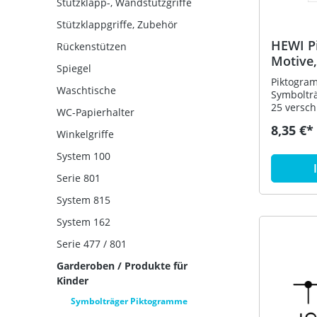
Stützklapp-, Wandstützgriffe
möglich -
Befestig
Stützklappgriffe, Zubehör
Artikel: 
HEWI P
Rückenstützen
Motive,
Spiegel
36x36
Piktogram
Waschtische
Symbolträg
25 versch
WC-Papierhalter
selbstkle
8,35 €*
Spielsac
Winkelgriffe
System 100
Serie 801
System 815
System 162
Serie 477 / 801
Garderoben / Produkte für
Kinder
Symbolträger Piktogramme