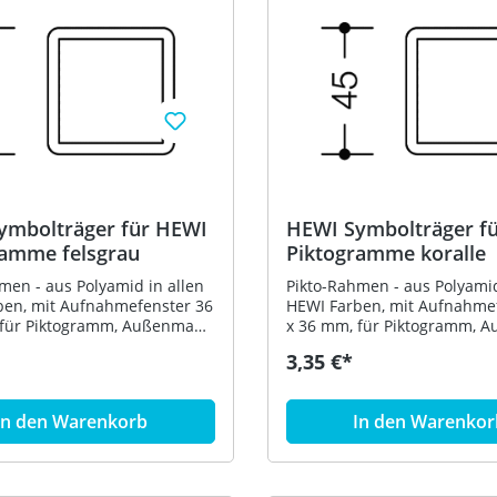
ymbolträger für HEWI
HEWI Symbolträger f
ramme felsgrau
Piktogramme koralle
men - aus Polyamid in allen
Pikto-Rahmen - aus Polyamid
ben, mit Aufnahmefenster 36
HEWI Farben, mit Aufnahme
 für Piktogramm, Außenmaße
x 36 mm, für Piktogramm, 
m - in HEWI Farbe 95
45 x 45 mm - in HEWI Farbe 
3,35 €*
(Koralle)
In den Warenkorb
In den Warenkor