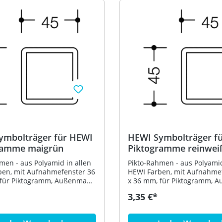
ymbolträger für HEWI
HEWI Symbolträger f
ramme maigrün
Piktogramme reinwei
men - aus Polyamid in allen
Pikto-Rahmen - aus Polyamid
ben, mit Aufnahmefenster 36
HEWI Farben, mit Aufnahme
 für Piktogramm, Außenmaße
x 36 mm, für Piktogramm, 
m - in HEWI Farbe 72
45 x 45 mm - in HEWI Farbe 
3,35 €*
(Reinweiß)