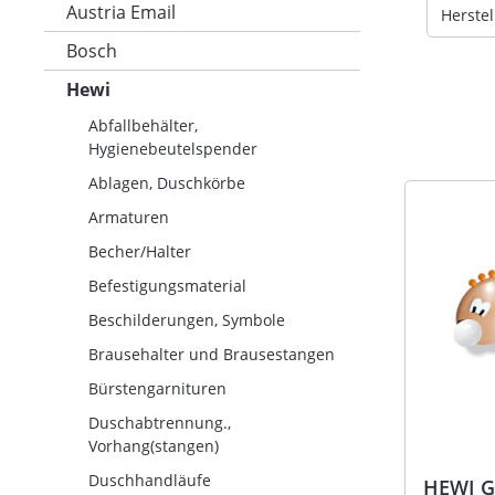
Austria Email
Herstel
Bosch
Hewi
Abfallbehälter,
Hygienebeutelspender
Ablagen, Duschkörbe
Armaturen
Becher/Halter
Befestigungsmaterial
Beschilderungen, Symbole
Brausehalter und Brausestangen
Bürstengarnituren
Duschabtrennung.,
Vorhang(stangen)
Duschhandläufe
HEWI G