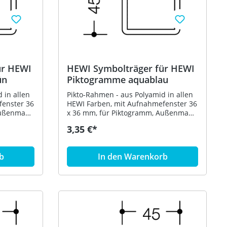
ür HEWI
HEWI Symbolträger für HEWI
ün
Piktogramme aquablau
 in allen
Pikto-Rahmen - aus Polyamid in allen
fenster 36
HEWI Farben, mit Aufnahmefenster 36
Außenmaße
x 36 mm, für Piktogramm, Außenmaße
74
45 x 45 mm - in HEWI Farbe 55
3,35 €*
(Aquablau)
b
In den Warenkorb