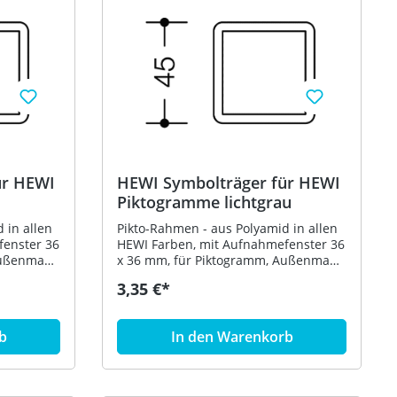
ür HEWI
HEWI Symbolträger für HEWI
Piktogramme lichtgrau
 in allen
Pikto-Rahmen - aus Polyamid in allen
fenster 36
HEWI Farben, mit Aufnahmefenster 36
Außenmaße
x 36 mm, für Piktogramm, Außenmaße
36
45 x 45 mm - in HEWI Farbe 97
3,35 €*
(Lichtgrau)
b
In den Warenkorb