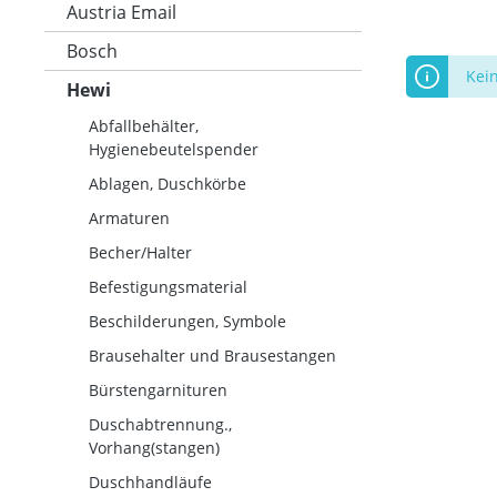
Austria Email
Bosch
Kei
Hewi
Abfallbehälter,
Hygienebeutelspender
Ablagen, Duschkörbe
Armaturen
Becher/Halter
Befestigungsmaterial
Beschilderungen, Symbole
Brausehalter und Brausestangen
Bürstengarnituren
Duschabtrennung.,
Vorhang(stangen)
Duschhandläufe