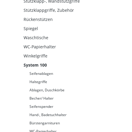
Stützklapp-, Wandstützgriffe
Stützklappgriffe, Zubehör
Rückenstützen
Spiegel
Waschtische
WC-Papierhalter
Winkelgriffe
System 100
Seifenablagen
Haltegriffe
Ablagen, Duschkörbe
Becher/ Halter
Seifenspender
Hand-, Badetuchhalter
Bürstengarnituren
WC-Papierhalter