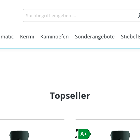
matic
Kermi
Kaminoefen
Sonderangebote
Stiebel 
Topseller
F
A+
A+