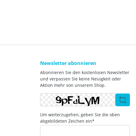
tell-Nr.
(betriebsbereit) 290.6 kg
Elektrische Leistungsaufnahme für
/4
Zusatzheizung 1,5 kW
Warmwasser EE-Klasse A+
ltemittel
Spektrum (A+ bis F) Bestell-Nr.
ch
8000033212
alent
itungs-
(Spektrum
047775
Newsletter abonnieren
Abonnieren Sie den kostenlosen Newsletter
und verpassen Sie keine Neuigkeit oder
Aktion mehr von unserem Shop.
Um weiterzugehen, geben Sie die oben
abgebildeten Zeichen ein*