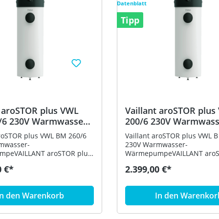
Datenblatt
Tipp
L
Vaillant aroSTOR plus VWL B
/6 230V Warmwasser-
200/6 230V Warmwass
umpe 8000033213
Wärmepumpe 800003
aroSTOR plus VWL BM 260/6
Vaillant aroSTOR plus VWL B
mwasser-
230V Warmwasser-
peVAILLANT aroSTOR plus
WärmepumpeVAILLANT aroS
60/6 230V Warmwasser-
VWL B 200/6 230V Warmwass
0 €*
2.399,00 €*
pe mit zusätzlichem
Wärmepumpe Produktvorteil
cher Produktvorteile: -
Warmwassertemperatur im
ertemperatur im
Wärmepumpenbetrieb bis z
In den Warenkorb
In den Warenkor
penbetrieb bis zu 60 Grad
C - 5 Zoll Display mit
 Display mit
Touchbedienelementen - Int
enelementen - Intelligente
Nutzung von selbsterzeugte