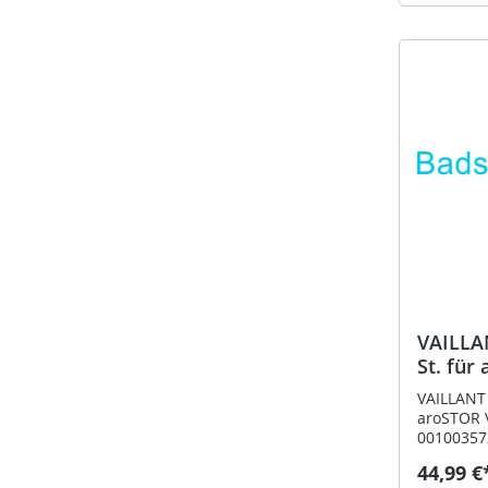
Artikeln
benötigt. 
Bogen 90 
Bestell-N
VAILLAN
St. für aroSTOR VWL für
200/27
VAILLANT 
aroSTOR VWL f
00100357
44,99 €