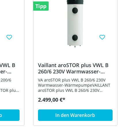
Tipp
Vaillant aroSTOR plus VWL B
er-
260/6 230V Warmwasser-
3199
Wärmepumpe 8000033203
 200/6
VA aroSTOR plus VWL B 260/6 230V
Warmwasser-WärmepumpeVAILLANT
TOR plus
aroSTOR plus VWL B 260/6 230V
er-
Warmwasser-Wärmepumpe
2.499,00 €*
e: -
Produktvorteile: -
Warmwassertemperatur im
u 60 Grad
Wärmepumpenbetrieb bis zu 60 Grad
b
In den Warenkorb
C - 5 Zoll Display mit
elligente
Touchbedienelementen - Intelligente
r Energie
Nutzung von selbsterzeugter Energie