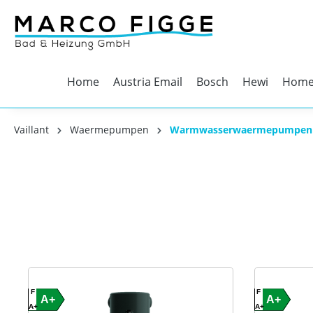
Home
Austria Email
Bosch
Hewi
Home
Vaillant
Waermepumpen
Warmwasserwaermepumpen
F
F
A+
A+
A+
A+