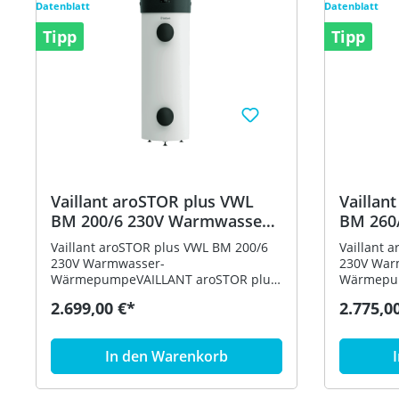
Datenblatt
Datenblatt
Tipp
Tipp
Vaillant aroSTOR plus VWL
Vaillant aroSTOR plus VW
BM 200/6 230V Warmwasser-
BM 260
Wärmepumpe 8000033212
Wärmep
Vaillant aroSTOR plus VWL BM 200/6
Vaillant 
230V Warmwasser-
230V War
WärmepumpeVAILLANT aroSTOR plus
Wärmepum
VWL BM 200/6 230V Warmwasser-
VWL BM 2
2.699,00 €*
2.775,0
Wärmepumpe mit zusätzlichem
Wärmepum
Wärmetauscher Produktvorteile: -
Wärmetaus
Warmwassertemperatur im
Warmwass
In den Warenkorb
Wärmepumpenbetrieb bis zu 60 Grad
Wärmepum
C - 5 Zoll Display mit
C - 5 Zoll
Touchbedienelementen - Intelligente
Touchbedi