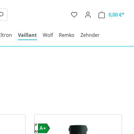
0,00 €*
Eltron
Vaillant
Wolf
Remko
Zehnder
F
A+
A+