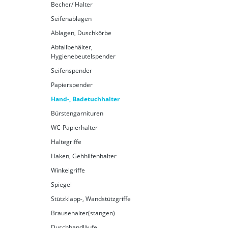
Becher/ Halter
Seifenablagen
Ablagen, Duschkörbe
Abfallbehälter,
Hygienebeutelspender
Seifenspender
Papierspender
Hand-, Badetuchhalter
Bürstengarnituren
WC-Papierhalter
Haltegriffe
Haken, Gehhilfenhalter
Winkelgriffe
Spiegel
Stützklapp-, Wandstützgriffe
Brausehalter(stangen)
Duschhandläufe