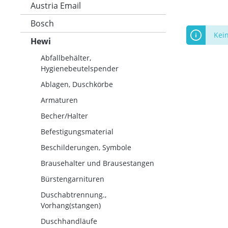
Austria Email
Bosch
Kei
Hewi
Abfallbehälter,
Hygienebeutelspender
Ablagen, Duschkörbe
Armaturen
Becher/Halter
Befestigungsmaterial
Beschilderungen, Symbole
Brausehalter und Brausestangen
Bürstengarnituren
Duschabtrennung.,
Vorhang(stangen)
Duschhandläufe