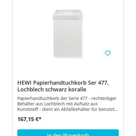
HEWI Papierhandtuchkorb Ser 477,
Lochblech schwarz koralle
Papierhandtuchkorb der Serie 477 - rechteckiger
Behälter aus Lochblech mit Aufsatz aus
Kunststoff - dient als Abfallbehälter für benutzte
Papierhandtücher - der Aufsatz dient zur
167,15 €*
Befestigung und Abdeckung von Abfallbeuteln
und kann abgenommen werden - freistehend
oder zur Wandmontage - 305 mm breit, 515 mm
In den Warenkorb