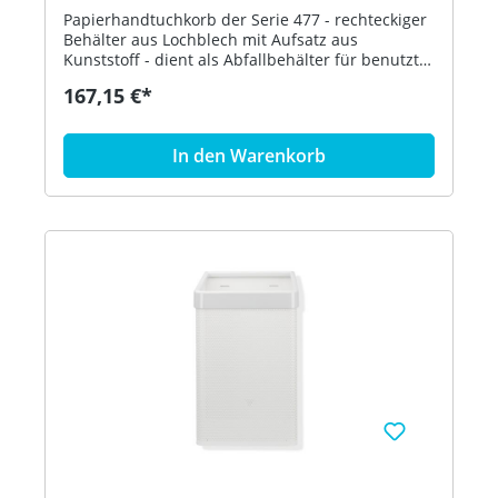
Papierhandtuchkorb der Serie 477 - rechteckiger
Behälter aus Lochblech mit Aufsatz aus
Kunststoff - dient als Abfallbehälter für benutzte
Papierhandtücher - der Aufsatz dient zur
167,15 €*
Befestigung und Abdeckung von Abfallbeuteln
und kann abgenommen werden - freistehend
oder zur Wandmontage - 305 mm breit, 515 mm
In den Warenkorb
hoch und 300 mm tief - Lochblech, schwarz - aus
hochglänzendem Polyamid nach HEWI
Farbtabelle - in HEWI Farbe 72 (Maigrün)