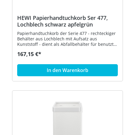
HEWI Papierhandtuchkorb Ser 477,
Lochblech schwarz apfelgrün
Papierhandtuchkorb der Serie 477 - rechteckiger
Behälter aus Lochblech mit Aufsatz aus
Kunststoff - dient als Abfallbehälter für benutzte
Papierhandtücher - der Aufsatz dient zur
167,15 €*
Befestigung und Abdeckung von Abfallbeuteln
und kann abgenommen werden - freistehend
oder zur Wandmontage - 305 mm breit, 515 mm
In den Warenkorb
hoch und 300 mm tief - Lochblech, schwarz - aus
hochglänzendem Polyamid nach HEWI
Farbtabelle - in HEWI Farbe 74 (Apfelgrün)