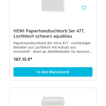
HEWI Papierhandtuchkorb Ser 477,
Lochblech schwarz aquablau
Papierhandtuchkorb der Serie 477 - rechteckiger
Behälter aus Lochblech mit Aufsatz aus
Kunststoff - dient als Abfallbehälter für benutzte
Papierhandtücher - der Aufsatz dient zur
167,15 €*
Befestigung und Abdeckung von Abfallbeuteln
und kann abgenommen werden - freistehend
oder zur Wandmontage - 305 mm breit, 515 mm
In den Warenkorb
hoch und 300 mm tief - Lochblech, schwarz - aus
hochglänzendem Polyamid nach HEWI
Farbtabelle - in HEWI Farbe 55 (Aquablau)