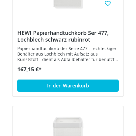
HEWI Papierhandtuchkorb Ser 477,
Lochblech schwarz rubinrot
Papierhandtuchkorb der Serie 477 - rechteckiger
Behälter aus Lochblech mit Aufsatz aus
Kunststoff - dient als Abfallbehälter für benutzte
Papierhandtücher - der Aufsatz dient zur
167,15 €*
Befestigung und Abdeckung von Abfallbeuteln
und kann abgenommen werden - freistehend
oder zur Wandmontage - 305 mm breit, 515 mm
In den Warenkorb
hoch und 300 mm tief - Lochblech, schwarz - aus
hochglänzendem Polyamid nach HEWI
Farbtabelle - in HEWI Farbe 33 (Rubinrot)