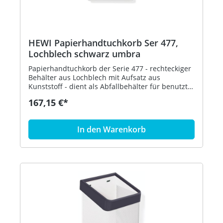
HEWI Papierhandtuchkorb Ser 477,
Lochblech schwarz umbra
Papierhandtuchkorb der Serie 477 - rechteckiger
Behälter aus Lochblech mit Aufsatz aus
Kunststoff - dient als Abfallbehälter für benutzte
Papierhandtücher - der Aufsatz dient zur
167,15 €*
Befestigung und Abdeckung von Abfallbeuteln
und kann abgenommen werden - freistehend
oder zur Wandmontage - 305 mm breit, 515 mm
In den Warenkorb
hoch und 300 mm tief - Lochblech, schwarz - aus
hochglänzendem Polyamid nach HEWI
Farbtabelle - in HEWI Farbe 84 (Umbra)