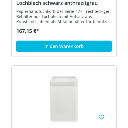
Lochblech schwarz anthrazitgrau
Papierhandtuchkorb der Serie 477 - rechteckiger
Behälter aus Lochblech mit Aufsatz aus
Kunststoff - dient als Abfallbehälter für benutzte
Papierhandtücher - der Aufsatz dient zur
167,15 €*
Befestigung und Abdeckung von Abfallbeuteln
und kann abgenommen werden - freistehend
oder zur Wandmontage - 305 mm breit, 515 mm
In den Warenkorb
hoch und 300 mm tief - Lochblech, schwarz - aus
hochglänzendem Polyamid nach HEWI
Farbtabelle - in HEWI Farbe 92 (Anthrazitgrau)