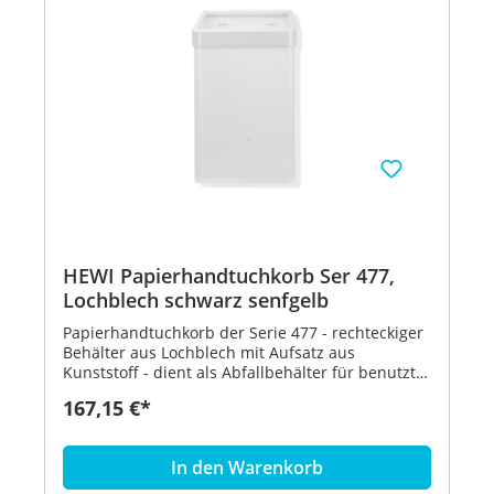
HEWI Papierhandtuchkorb Ser 477,
Lochblech schwarz senfgelb
Papierhandtuchkorb der Serie 477 - rechteckiger
Behälter aus Lochblech mit Aufsatz aus
Kunststoff - dient als Abfallbehälter für benutzte
Papierhandtücher - der Aufsatz dient zur
167,15 €*
Befestigung und Abdeckung von Abfallbeuteln
und kann abgenommen werden - freistehend
oder zur Wandmontage - 305 mm breit, 515 mm
In den Warenkorb
hoch und 300 mm tief - Lochblech, schwarz - aus
hochglänzendem Polyamid nach HEWI