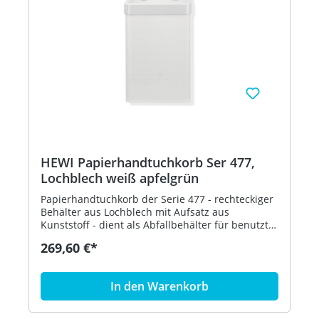
HEWI Papierhandtuchkorb Ser 477,
Lochblech weiß apfelgrün
Papierhandtuchkorb der Serie 477 - rechteckiger
Behälter aus Lochblech mit Aufsatz aus
Kunststoff - dient als Abfallbehälter für benutzte
Papierhandtücher - der Aufsatz dient zur
269,60 €*
Befestigung und Abdeckung von Abfallbeuteln
und kann abgenommen werden - freistehend
oder zur Wandmontage - 305 mm breit, 515 mm
In den Warenkorb
hoch und 300 mm tief - Lochblech, weiß - aus
hochglänzendem Polyamid nach HEWI
Farbtabelle - in HEWI Farbe 74 (Apfelgrün)