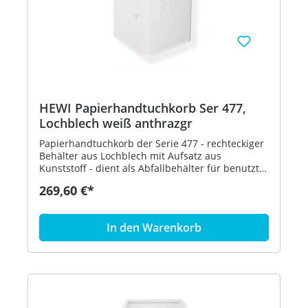
HEWI Papierhandtuchkorb Ser 477,
Lochblech weiß anthrazgr
Papierhandtuchkorb der Serie 477 - rechteckiger
Behälter aus Lochblech mit Aufsatz aus
Kunststoff - dient als Abfallbehälter für benutzte
Papierhandtücher - der Aufsatz dient zur
269,60 €*
Befestigung und Abdeckung von Abfallbeuteln
und kann abgenommen werden - freistehend
oder zur Wandmontage - 305 mm breit, 515 mm
In den Warenkorb
hoch und 300 mm tief - Lochblech, weiß - aus
hochglänzendem Polyamid nach HEWI
Farbtabelle - in HEWI Farbe 92 (Anthrazitgrau)