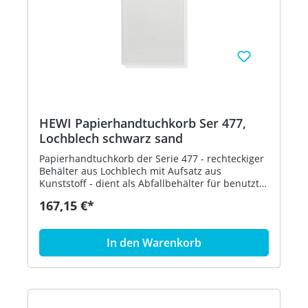
HEWI Papierhandtuchkorb Ser 477,
Lochblech schwarz sand
Papierhandtuchkorb der Serie 477 - rechteckiger
Behälter aus Lochblech mit Aufsatz aus
Kunststoff - dient als Abfallbehälter für benutzte
Papierhandtücher - der Aufsatz dient zur
167,15 €*
Befestigung und Abdeckung von Abfallbeuteln
und kann abgenommen werden - freistehend
oder zur Wandmontage - 305 mm breit, 515 mm
In den Warenkorb
hoch und 300 mm tief - Lochblech, schwarz - aus
hochglänzendem Polyamid nach HEWI
Farbtabelle - in HEWI Farbe 86 (Sand)