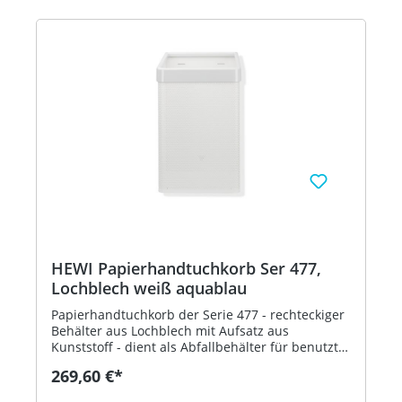
HEWI Papierhandtuchkorb Ser 477,
Lochblech weiß aquablau
Papierhandtuchkorb der Serie 477 - rechteckiger
Behälter aus Lochblech mit Aufsatz aus
Kunststoff - dient als Abfallbehälter für benutzte
Papierhandtücher - der Aufsatz dient zur
269,60 €*
Befestigung und Abdeckung von Abfallbeuteln
und kann abgenommen werden - freistehend