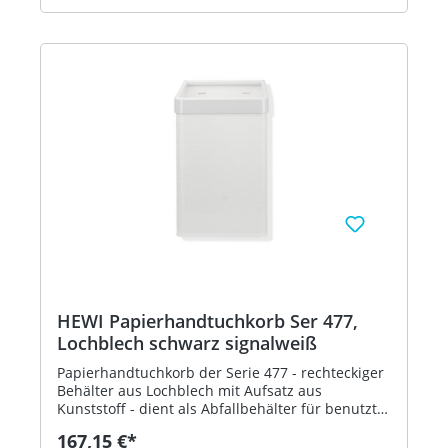
Farbtabelle - in HEWI Farbe 18 (Senfgelb)
HEWI Papierhandtuchkorb Ser 477,
Lochblech schwarz signalweiß
Papierhandtuchkorb der Serie 477 - rechteckiger
Behälter aus Lochblech mit Aufsatz aus
Kunststoff - dient als Abfallbehälter für benutzte
Papierhandtücher - der Aufsatz dient zur
167,15 €*
Befestigung und Abdeckung von Abfallbeuteln