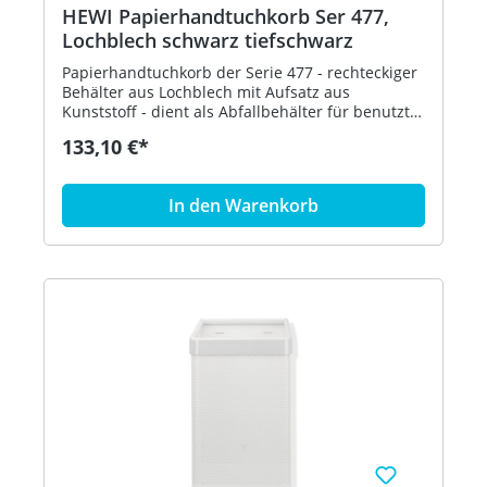
HEWI Papierhandtuchkorb Ser 477,
Lochblech schwarz tiefschwarz
Papierhandtuchkorb der Serie 477 - rechteckiger
Behälter aus Lochblech mit Aufsatz aus
Kunststoff - dient als Abfallbehälter für benutzte
Papierhandtücher - der Aufsatz dient zur
133,10 €*
Befestigung und Abdeckung von Abfallbeuteln
und kann abgenommen werden - freistehend
oder zur Wandmontage - 305 mm breit, 515 mm
In den Warenkorb
hoch und 300 mm tief - Lochblech, schwarz - aus
hochglänzendem Polyamid nach HEWI
Farbtabelle - in HEWI Farbe 90 (Tiefschwarz)