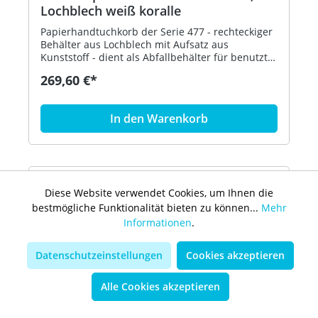
Lochblech weiß koralle
Papierhandtuchkorb der Serie 477 - rechteckiger
Behälter aus Lochblech mit Aufsatz aus
Kunststoff - dient als Abfallbehälter für benutzte
Papierhandtücher - der Aufsatz dient zur
269,60 €*
Befestigung und Abdeckung von Abfallbeuteln
und kann abgenommen werden - freistehend
oder zur Wandmontage - 305 mm breit, 515 mm
In den Warenkorb
hoch und 300 mm tief - Lochblech, weiß - aus
hochglänzendem Polyamid nach HEWI
Farbtabelle - in HEWI Farbe 36 (Koralle)
Diese Website verwendet Cookies, um Ihnen die
bestmögliche Funktionalität bieten zu können...
Mehr
Informationen
.
Datenschutzeinstellungen
Cookies akzeptieren
Alle Cookies akzeptieren