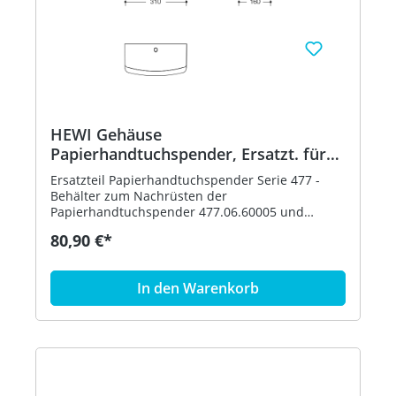
HEWI Gehäuse
Papierhandtuchspender, Ersatzt. für
477.06.60005, 477.06D60005
Ersatzteil Papierhandtuchspender Serie 477 -
Behälter zum Nachrüsten der
Papierhandtuchspender 477.06.60005 und
477.06D60005 - aus hochwertigem, weiß-
80,90 €*
transluzentem Kunststoff
In den Warenkorb