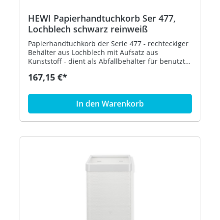
HEWI Papierhandtuchkorb Ser 477,
Lochblech schwarz reinweiß
Papierhandtuchkorb der Serie 477 - rechteckiger
Behälter aus Lochblech mit Aufsatz aus
Kunststoff - dient als Abfallbehälter für benutzte
Papierhandtücher - der Aufsatz dient zur
167,15 €*
Befestigung und Abdeckung von Abfallbeuteln
und kann abgenommen werden - freistehend
oder zur Wandmontage - 305 mm breit, 515 mm
In den Warenkorb
hoch und 300 mm tief - Lochblech, schwarz - aus
hochglänzendem Polyamid nach HEWI
Farbtabelle - in HEWI Farbe 99 (Reinweiß)