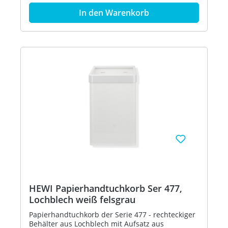
oder zur Wandmontage - 305 mm breit, 515 mm
In den Warenkorb
hoch und 300 mm tief - Lochblech, weiß - aus
hochglänzendem Polyamid nach HEWI
Farbtabelle - in HEWI Farbe 55 (Aquablau)
HEWI Papierhandtuchkorb Ser 477,
Lochblech weiß felsgrau
Papierhandtuchkorb der Serie 477 - rechteckiger
Behälter aus Lochblech mit Aufsatz aus