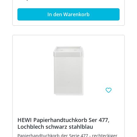
und kann abgenommen werden - freistehend
oder zur Wandmontage - 305 mm breit, 515 mm
In den Warenkorb
hoch und 300 mm tief - Lochblech, schwarz - aus
hochglänzendem Polyamid nach HEWI
Farbtabelle - in HEWI Farbe 98 (Signalweiß)
HEWI Papierhandtuchkorb Ser 477,
Lochblech schwarz stahlblau
Papierhandtuchkorb der Serie 477 - rechteckiger