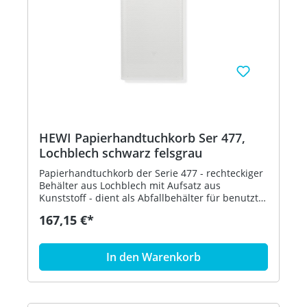
HEWI Papierhandtuchkorb Ser 477,
Lochblech schwarz felsgrau
Papierhandtuchkorb der Serie 477 - rechteckiger
Behälter aus Lochblech mit Aufsatz aus
Kunststoff - dient als Abfallbehälter für benutzte
Papierhandtücher - der Aufsatz dient zur
167,15 €*
Befestigung und Abdeckung von Abfallbeuteln
und kann abgenommen werden - freistehend
oder zur Wandmontage - 305 mm breit, 515 mm
In den Warenkorb
hoch und 300 mm tief - Lochblech, schwarz - aus
hochglänzendem Polyamid nach HEWI
Farbtabelle - in HEWI Farbe 95 (Felsgrau)