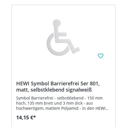
HEWI Symbol Barrierefrei Ser 801,
matt, selbstklebend signalweiß
Symbol Barrierefrei - selbstklebend - 150 mm
hoch, 135 mm breit und 3 mm dick - aus
hochwertigem, mattem Polyamid - in den HEWI
Farben 99 (Reinweiß), 98 (Signalweiß), 97
14,15 €*
(Lichtgrau), 95 (Felsgrau), 92 (Anthrazitgrau) und
90 (Tiefschwarz) Artikel: HEWI 801.91B030