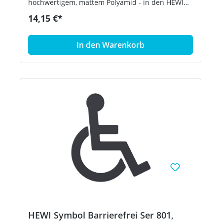
hochwertigem, mattem Polyamid - in den HEWI
Farben 99 (Reinweiß), 98 (Signalweiß), 97
14,15 €*
(Lichtgrau), 95 (Felsgrau), 92 (Anthrazitgrau) und
90 (Tiefschwarz) Artikel: HEWI 801.91B030
In den Warenkorb
HEWI Symbol Barrierefrei Ser 801,