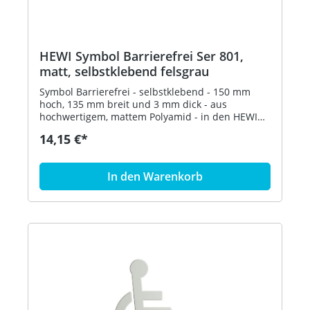
HEWI Symbol Barrierefrei Ser 801,
matt, selbstklebend felsgrau
Symbol Barrierefrei - selbstklebend - 150 mm
hoch, 135 mm breit und 3 mm dick - aus
hochwertigem, mattem Polyamid - in den HEWI
Farben 99 (Reinweiß), 98 (Signalweiß), 97
14,15 €*
(Lichtgrau), 95 (Felsgrau), 92 (Anthrazitgrau) und
90 (Tiefschwarz) Artikel: HEWI 801.91B030
In den Warenkorb