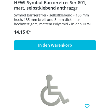
HEWI Symbol Barrierefrei Ser 801,
matt, selbstklebend anthrazgr
Symbol Barrierefrei - selbstklebend - 150 mm
hoch, 135 mm breit und 3 mm dick - aus
hochwertigem, mattem Polyamid - in den HEWI
Farben 99 (Reinweiß), 98 (Signalweiß), 97
14,15 €*
(Lichtgrau), 95 (Felsgrau), 92 (Anthrazitgrau) und
90 (Tiefschwarz) Artikel: HEWI 801.91B030
In den Warenkorb