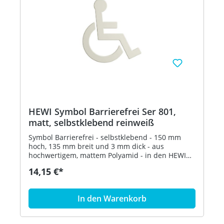
HEWI Symbol Barrierefrei Ser 801,
matt, selbstklebend reinweiß
Symbol Barrierefrei - selbstklebend - 150 mm
hoch, 135 mm breit und 3 mm dick - aus
hochwertigem, mattem Polyamid - in den HEWI
Farben 99 (Reinweiß), 98 (Signalweiß), 97
14,15 €*
(Lichtgrau), 95 (Felsgrau), 92 (Anthrazitgrau) und
90 (Tiefschwarz) Artikel: HEWI 801.91B030
In den Warenkorb