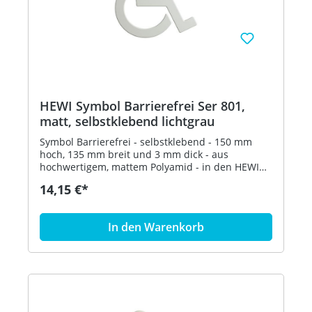
HEWI Symbol Barrierefrei Ser 801,
matt, selbstklebend lichtgrau
Symbol Barrierefrei - selbstklebend - 150 mm
hoch, 135 mm breit und 3 mm dick - aus
hochwertigem, mattem Polyamid - in den HEWI
Farben 99 (Reinweiß), 98 (Signalweiß), 97
14,15 €*
(Lichtgrau), 95 (Felsgrau), 92 (Anthrazitgrau) und
90 (Tiefschwarz) Artikel: HEWI 801.91B030
In den Warenkorb