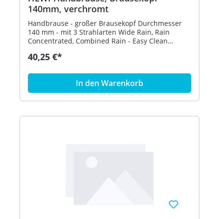
140mm, verchromt
Handbrause - großer Brausekopf Durchmesser
140 mm - mit 3 Strahlarten Wide Rain, Rain
Concentrated, Combined Rain - Easy Clean
System gegen Verkalkung des Brausebodens und
40,25 €*
der Brausenoppen - Durchflussmenge ca. 7,5
L/min. - hochwertig verchromt Artikel: HEWI
950.33.E04
In den Warenkorb