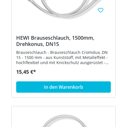
HEWI Brauseschlauch, 1500mm,
Drehkonus, DN15
Brauseschlauch - Brauseschlauch Cromolux, DN
15 - 1500 mm - aus Kunststoff, mit Metalleffekt -
hochflexibel und mit Knickschutz ausgerüstet -
beidseitig konische Mutter, DN 15 - Drehkonus
15,45 €*
schützt brausenseitig vor Verdrehen - geprüft
nach DIN EN 1113 Artikel: HEWI 950.33.E052
In den Warenkorb