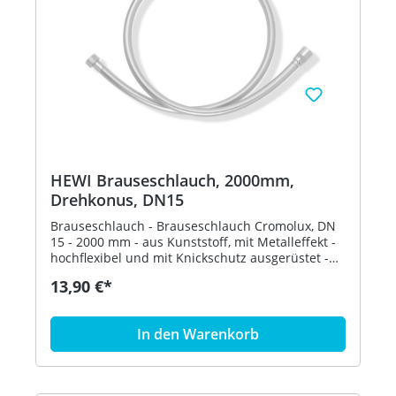
HEWI Brauseschlauch, 2000mm,
Drehkonus, DN15
Brauseschlauch - Brauseschlauch Cromolux, DN
15 - 2000 mm - aus Kunststoff, mit Metalleffekt -
hochflexibel und mit Knickschutz ausgerüstet -
beidseitig konische Mutter, DN 15 - Drehkonus
13,90 €*
schützt brausenseitig vor Verdrehen - geprüft
nach DIN EN 1113 Artikel: HEWI 950.33.E053
In den Warenkorb