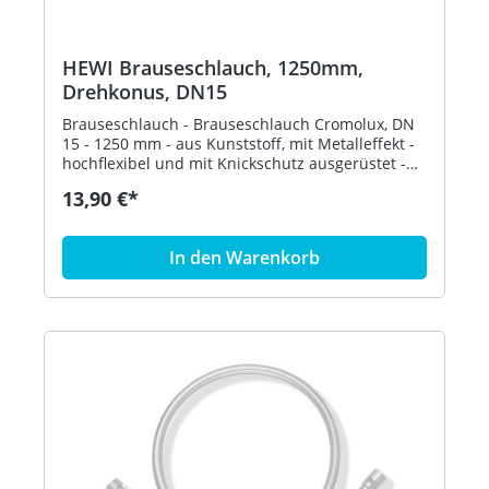
HEWI Brauseschlauch, 1250mm,
Drehkonus, DN15
Brauseschlauch - Brauseschlauch Cromolux, DN
15 - 1250 mm - aus Kunststoff, mit Metalleffekt -
hochflexibel und mit Knickschutz ausgerüstet -
beidseitig konische Mutter, DN 15 - Drehkonus
13,90 €*
schützt brausenseitig vor Verdrehen - geprüft
nach DIN EN 1113 Artikel: HEWI 950.33.E051
In den Warenkorb