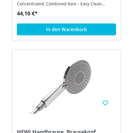
Concentrated, Combined Rain - Easy Clean
System gegen Verkalkung des Brausebodens und
44,10 €*
der Brausenoppen - Durchflussmenge ca. 7,5
L/min. - hochwertig verchromt Artikel: HEWI
950.33.E03
In den Warenkorb
HEWI Handbrause, Brausekopf