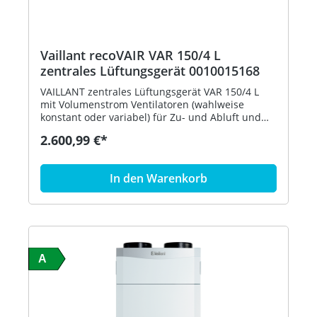
Vaillant recoVAIR VAR 150/4 L
zentrales Lüftungsgerät 0010015168
VAILLANT zentrales Lüftungsgerät VAR 150/4 L
mit Volumenstrom Ventilatoren (wahlweise
konstant oder variabel) für Zu- und Abluft und
hocheffizientem Kreuzgegenstrom-
2.600,99 €*
Wärmetauscher zur Be- und Entlüftung von
Wohnungen und Einfamilienhäusern Besondere
Merkmale - Bessere Luftqualität durch Agua-Care
In den Warenkorb
- Integrierter Luftfeuchtigkeitssensor -
Bedarfsabhängige Regelung des
Luftvolumenstroms - Lüftungsgerät mit sehr
hohem Wirkungsgrad - Integrierter
modulierender Bypass - Hocheffiziente EC-
Lüftermotoren - Passivhauszertifikat -
Anschlussmöglichkeit für CO2 Sensoren -
A
Horizontale Montage unter Decke und vertikale
Montage an der Wand möglich - Kompatibel mit
VR900 Ausstattung - Beleuchtetes intuitiv
bedienbares Gerätebedienfeld -