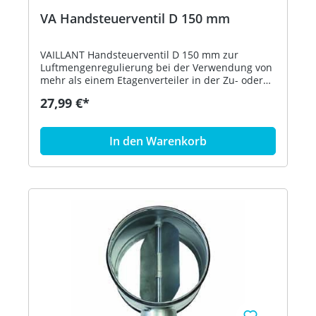
Grd.C Höhe/Breite/Tiefe 885/595/631 mm Gewicht
VA Handsteuerventil D 150 mm
41,2 kg Energieeffizienzklasse A Bestell-Nr.
0010015166
VAILLANT Handsteuerventil D 150 mm zur
Luftmengenregulierung bei der Verwendung von
mehr als einem Etagenverteiler in der Zu- oder
Abluft. Mit feststellbarem Drehgriff und
27,99 €*
selbstsicherndem Stecksystem mit integrierten
Dichtungen. Material: verzinktes Stahlblech
verwendbar für EPP Zubehör D 180/150 Bestell-
In den Warenkorb
Nr. 0020231955