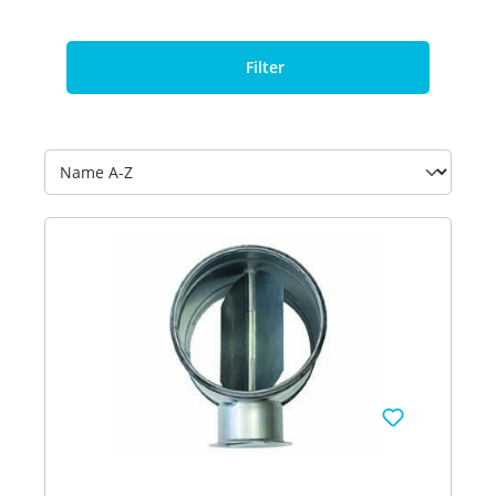
bis zu 98% - integrierter modulierender Bypass -
Hocheffiziente EC-Lüftermotoren
Passivhauszertifikat - Anschlussmöglichkeit für
Filter
CO2 Sensoren - kompatibel mit VR 900
Ausstattung - Beleuchtetes intuitiv bedienbares
Gerätebedienfeld - Volumenstromregelung der
Zu- und Abluftventilatoren wahlweise konstant
oder variabel (Automatikbetrieb) - Hocheffizienter
Kreuzgegenstrom- Wärmetauscher aus
Kunststoff - Austauschbare F7 Feinstaubfilter für
Zuluft und G4 für Abluft mit besonders großer
Oberfläche - Variable Anschlussstutzen für
Luftkanäle mit 150 mm (in Geräteanschlüsse
einsteckbar) und 180 mm (mit Muffe
anschließen) - Optionales Fernbediengerät mit 3
Stufen-Schalter plus Automatikbetrieb - Optional
integrierbares Vorheizregister Luftvolumenstrom
(Min-Max) 60-360 m3/h Förderdr. bei max. Vol.-
Strom 200 Pa Leistungsaufnahme (Min-Max) 41-
342 W Netzspannung 230 V/50 Hz Wirkungsgrad
87 % Luftanschlüsse 4x 210/180 mm
Schallleistungspegel 55 dB(A) Filterklasse Zuluft
(DIN EN 779 / ISO 16890) F7 / ISO ePM1 80%
Filterklasse Abluft (DIN EN 779 / ISO 16890) G4 /
ISO Coarse 65% Umgebungstemperatur 5-40