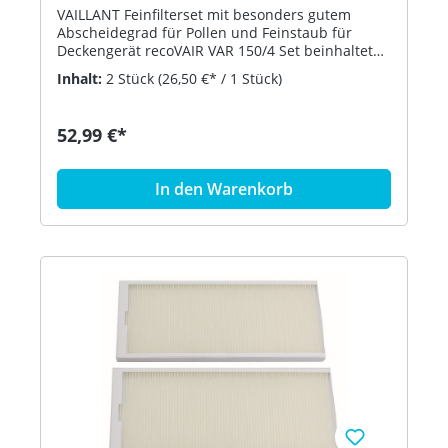
VAILLANT Feinfilterset mit besonders gutem
Abscheidegrad für Pollen und Feinstaub für
Deckengerät recoVAIR VAR 150/4 Set beinhaltet
1x Filter F9 / ISO ePM1 90% und 1x Filter G4 / ISO
Inhalt:
2 Stück
(26,50 €* / 1 Stück)
Coarse 65% Bestell-Nr. 0020180872
52,99 €*
In den Warenkorb