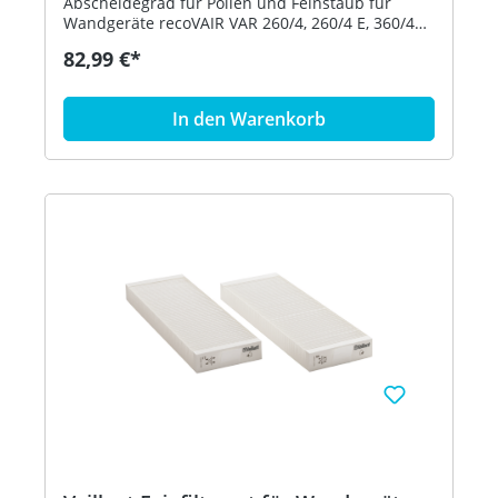
Abscheidegrad für Pollen und Feinstaub für
Wandgeräte recoVAIR VAR 260/4, 260/4 E, 360/4
und 360/4 E Set beinhaltet 1x Filter F9 / ISO ePM1
82,99 €*
90% und 1x Filter G4 / ISO Coarse 65% Bestell-Nr.
0020180873
In den Warenkorb