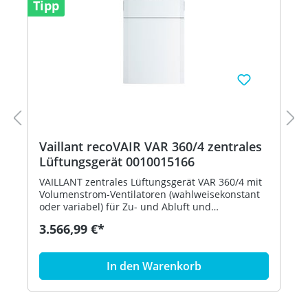
Tipp
Vaillant recoVAIR VAR 360/4 zentrales
Lüftungsgerät 0010015166
VAILLANT zentrales Lüftungsgerät VAR 360/4 mit
Volumenstrom-Ventilatoren (wahlweisekonstant
oder variabel) für Zu- und Abluft und
hocheffizientem Kreuzgegenstrom-
3.566,99 €*
Wärmetauscher aus Kunststoff zur Be- und
Entlüftung von Wohnungen und
Einfamilienhäusern Besondere Merkmale -
In den Warenkorb
Bessere Luftqualität durch Agua-Care System -
integrierte Feuchtesensoren - Bedarfsabhängige
Regelung des Luft- volumenstroms -
Lüftungsgerät mit sehr hohem Wirkungs- grad