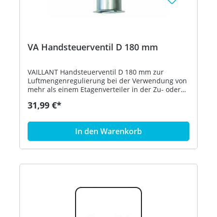
VA Handsteuerventil D 180 mm
VAILLANT Handsteuerventil D 180 mm zur
Luftmengenregulierung bei der Verwendung von
mehr als einem Etagenverteiler in der Zu- oder
Abluft. Mit feststellbarem Drehgriff und
31,99 €*
selbstsicherndem Stecksystem mit integrierten
Dichtungen. Material: verzinktes Stahlblech
verwendbar für EPP Zubehör D 210/180 Bestell-
In den Warenkorb
Nr. 0020231956