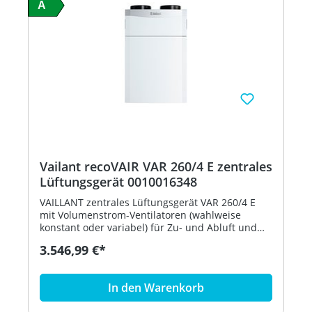
A
Vailant recoVAIR VAR 260/4 E zentrales
Lüftungsgerät 0010016348
VAILLANT zentrales Lüftungsgerät VAR 260/4 E
mit Volumenstrom-Ventilatoren (wahlweise
konstant oder variabel) für Zu- und Abluft und
hochwertigem Enthalpie-Wärmetauscher zur Be-
3.546,99 €*
und Ent- lüftung von Wohnungen und
Einfamilien- häusern Besondere Merkmale -
Bessere Luftqualität durch Agua-Care plus -
In den Warenkorb
Serienmäßig integrierter Enthalpie-
Kreuzgegenstrom-Wärmetauscher mit