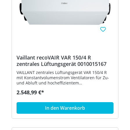
Vaillant recoVAIR VAR 150/4 R
zentrales Lüftungsgerät 0010015167
VAILLANT zentrales Lüftungsgerät VAR 150/4 R
mit Konstantvolumenstrom Ventilatoren für Zu-
und Abluft und hocheffizientem
Kreuzgegenstrom- Wärmetauscher zur Be- und
2.548,99 €*
Entlüftung von Wohnungen und
Einfamilienhäusern Besondere Merkmale -
Bessere Luftqualität durch Agua-Care -
In den Warenkorb
Integrierter Luftfeuchtigkeitssensor -
Bedarfsabhängige Regelung des
Luftvolumenstroms - Lüftungsgerät mit sehr
hohem Wirkungsgrad - Integrierter
modulierender Bypass - Hocheffiziente EC-