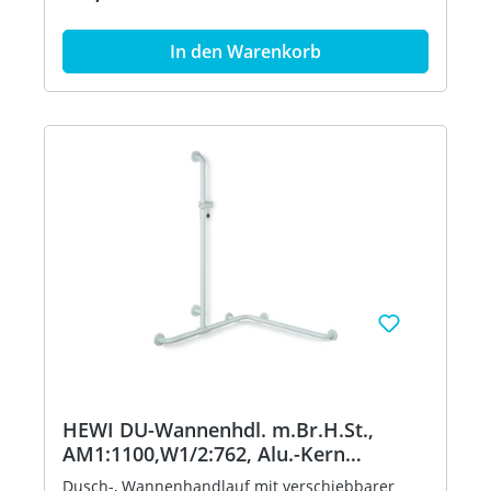
seitlich (zur Montage) verschiebbarer
senkrechter Brausehalterstange - dient im
In den Warenkorb
Dusch- und Wannenbereich zum Festhalten und
Abstützen - senkrechte Länge 1100 mm,
waagerechte Längen 762 mm - 88 mm tief, lichter
Abstand zur Wand 55 mm, Stangendurchmesser
33 mm, Rosettendurchmesser 70 mm - geeignet
für Handbrausen verschiedener Hersteller -
Brausehalter kann stufenlos geneigt und nach
Ziehen oder Drücken eines großflächigen Hebels
in der Höhe verstellt werden - konische
Aufnahme am Brausehalter erleichtert das
Einhängen der Handbrause - mit
durchgehendem, korrosionsgeschütztem
Stahlkern - Montage an der Wand mit
wandspezifischem Befestigungsmaterial und
Rosetten von HEWI - links- und rechtsseitig
montierbar - geeignet für HEWI Einhängesitze
900.51...., 950.51..., 802.51... und 801.51...100 (nur
auf W2) - aus hochglänzendem Polyamid in allen
HEWI Farben Artikel: HEWI 801.35.310
HEWI DU-Wannenhdl. m.Br.H.St.,
AM1:1100,W1/2:762, Alu.-Kern
maigrün
Dusch-, Wannenhandlauf mit verschiebbarer