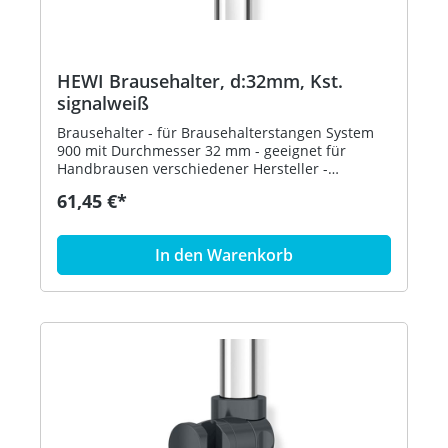
HEWI Brausehalter, d:32mm, Kst.
signalweiß
Brausehalter - für Brausehalterstangen System
900 mit Durchmesser 32 mm - geeignet für
Handbrausen verschiedener Hersteller -
Brausehalter kann stufenlos geneigt und nach
61,45 €*
Betätigen einer großflächigen Drucktaste in der
Höhe verstellt werden - konische Aufnahme am
Brausehalter erleichtert das Einhängen der
In den Warenkorb
Handbrause - aus hochwertigem matten
Polyamid in den HEWI Farben 98 (Signalweiß), 92
(Anthrazitgrau) und 90 (Tiefschwarz) - in HEWI
Farbe 98 (Signalweiß)