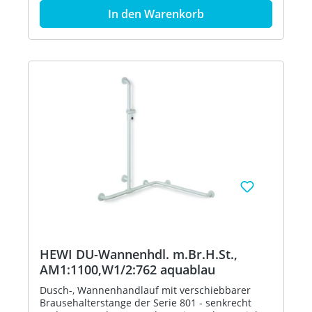
senkrechter Brausehalterstange - dient im
In den Warenkorb
Dusch- und Wannenbereich zum Festhalten und
Abstützen - senkrechte Länge 1100 mm,
waagerechte Längen 762 mm - 88 mm tief, lichter
Abstand zur Wand 55 mm, Stangendurchmesser
33 mm, Rosettendurchmesser 70 mm - geeignet
für Handbrausen verschiedener Hersteller -
Brausehalter kann stufenlos geneigt und nach
Ziehen oder Drücken eines großflächigen Hebels
in der Höhe verstellt werden - konische
Aufnahme am Brausehalter erleichtert das
Einhängen der Handbrause - mit
durchgehendem, korrosionsgeschütztem
Stahlkern - Montage an der Wand mit
wandspezifischem Befestigungsmaterial und
Rosetten von HEWI - links- und rechtsseitig
montierbar - geeignet für HEWI Einhängesitze
900.51...., 950.51..., 802.51... und 801.51...100 (nur
auf W2) - aus hochglänzendem Polyamid in allen
HEWI Farben Artikel: HEWI 801.35.310
HEWI DU-Wannenhdl. m.Br.H.St.,
AM1:1100,W1/2:762 aquablau
Dusch-, Wannenhandlauf mit verschiebbarer
Brausehalterstange der Serie 801 - senkrecht