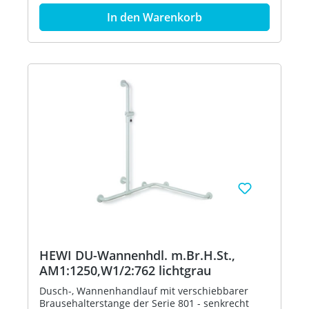
senkrechter Brausehalterstange - dient im
In den Warenkorb
Dusch- und Wannenbereich zum Festhalten und
Abstützen - senkrechte Länge 1250 mm,
waagerechte Längen 762 mm - 88 mm tief, lichter
Abstand zur Wand 55 mm, Stangendurchmesser
33 mm, Rosettendurchmesser 70 mm - geeignet
für Handbrausen verschiedener Hersteller -
Brausehalter kann stufenlos geneigt und nach
Ziehen oder Drücken eines großflächigen Hebels
in der Höhe verstellt werden - konische
Aufnahme am Brausehalter erleichtert das
Einhängen der Handbrause - mit
durchgehendem, korrosionsgeschütztem
Stahlkern - Montage an der Wand mit
wandspezifischem Befestigungsmaterial und
Rosetten von HEWI - links- und rechtsseitig
montierbar - geeignet für HEWI Einhängesitze
900.51...., 950.51..., 802.51... und 801.51...100 (nur
auf W2) - aus hochglänzendem Polyamid in allen
HEWI Farben Artikel: HEWI 801.35.340
HEWI DU-Wannenhdl. m.Br.H.St.,
AM1:1250,W1/2:762 lichtgrau
Dusch-, Wannenhandlauf mit verschiebbarer
Brausehalterstange der Serie 801 - senkrecht