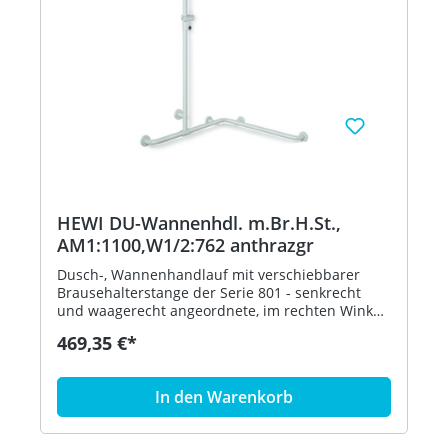
HEWI DU-Wannenhdl. m.Br.H.St.,
AM1:1100,W1/2:762 anthrazgr
Dusch-, Wannenhandlauf mit verschiebbarer
Brausehalterstange der Serie 801 - senkrecht
und waagerecht angeordnete, im rechten Winkel
verbundene Stangen mit Stahl-
469,35 €*
Befestigungsrosetten und Brausehalter - mit
seitlich (zur Montage) verschiebbarer
senkrechter Brausehalterstange - dient im
In den Warenkorb
Dusch- und Wannenbereich zum Festhalten und
Abstützen - senkrechte Länge 1100 mm,
waagerechte Längen 762 mm - 88 mm tief, lichter