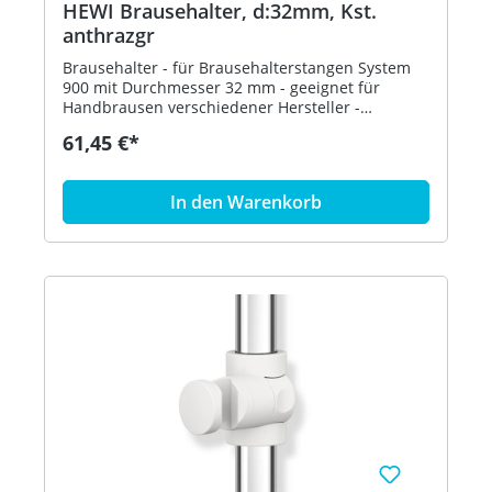
HEWI Brausehalter, d:32mm, Kst.
anthrazgr
Brausehalter - für Brausehalterstangen System
900 mit Durchmesser 32 mm - geeignet für
Handbrausen verschiedener Hersteller -
Brausehalter kann stufenlos geneigt und nach
61,45 €*
Betätigen einer großflächigen Drucktaste in der
Höhe verstellt werden - konische Aufnahme am
Brausehalter erleichtert das Einhängen der
In den Warenkorb
Handbrause - aus hochwertigem matten
Polyamid in den HEWI Farben 98 (Signalweiß), 92
(Anthrazitgrau) und 90 (Tiefschwarz) - in HEWI
Farbe 92 (Anthrazitgrau)