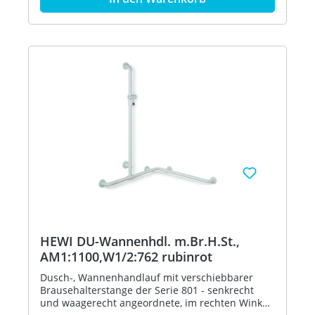
Dusch- und Wannenbereich zum Festhalten und
Abstützen - senkrechte Länge 1100 mm,
waagerechte Längen 762 mm - 88 mm tief, lichter
Abstand zur Wand 55 mm, Stangendurchmesser
33 mm, Rosettendurchmesser 70 mm - geeignet
für Handbrausen verschiedener Hersteller -
Brausehalter kann stufenlos geneigt und nach
Ziehen oder Drücken eines großflächigen Hebels
in der Höhe verstellt werden - konische
Aufnahme am Brausehalter erleichtert das
Einhängen der Handbrause - mit
durchgehendem, korrosionsgeschütztem
Stahlkern - Montage an der Wand mit
wandspezifischem Befestigungsmaterial und
Rosetten von HEWI - links- und rechtsseitig
montierbar - geeignet für HEWI Einhängesitze
900.51...., 950.51..., 802.51... und 801.51...100 (nur
auf W2) - aus hochglänzendem Polyamid in allen
HEWI Farben Artikel: HEWI 801.35.310
HEWI DU-Wannenhdl. m.Br.H.St.,
AM1:1100,W1/2:762 rubinrot
Dusch-, Wannenhandlauf mit verschiebbarer
Brausehalterstange der Serie 801 - senkrecht
und waagerecht angeordnete, im rechten Winkel