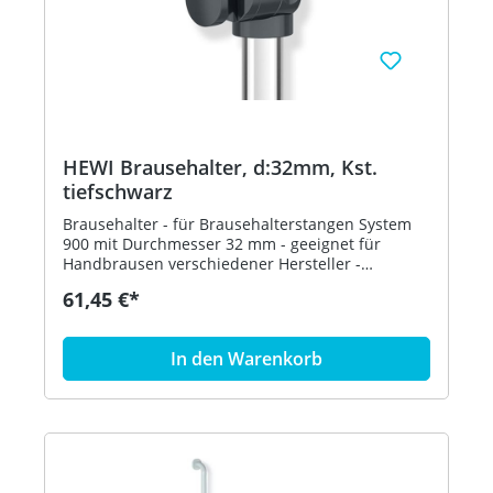
HEWI Brausehalter, d:32mm, Kst.
tiefschwarz
Brausehalter - für Brausehalterstangen System
900 mit Durchmesser 32 mm - geeignet für
Handbrausen verschiedener Hersteller -
Brausehalter kann stufenlos geneigt und nach
61,45 €*
Betätigen einer großflächigen Drucktaste in der
Höhe verstellt werden - konische Aufnahme am
Brausehalter erleichtert das Einhängen der
In den Warenkorb
Handbrause - aus hochwertigem matten
Polyamid in den HEWI Farben 98 (Signalweiß), 92
(Anthrazitgrau) und 90 (Tiefschwarz) - in HEWI
Farbe 90 (Tiefschwarz)