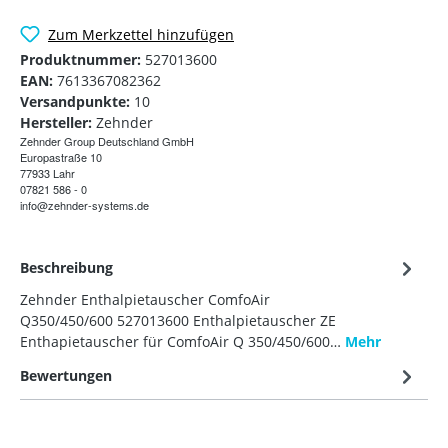
Zum Merkzettel hinzufügen
Produktnummer:
527013600
EAN:
7613367082362
Versandpunkte:
10
Hersteller:
Zehnder
Zehnder Group Deutschland GmbH
Europastraße 10
77933 Lahr
07821 586 - 0
info@zehnder-systems.de
Beschreibung
Zehnder Enthalpietauscher ComfoAir
Q350/450/600 527013600 Enthalpietauscher ZE
Enthapietauscher für ComfoAir Q 350/450/600…
Mehr
Bewertungen